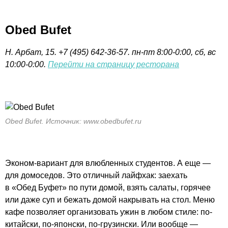
Obed Bufet
Н. Арбат, 15. +7
(495) 642-36-57
.
пн-пт 8:00-0:00, сб, вс
10:00-0:00.
Перейти на страницу ресторана
Obed Bufet. Источник: www.obedbufet.ru
Эконом-вариант
для влюбленных студентов. А еще —
для домоседов. Это отличный лайфхак: заехать
в
«Обед Буфет»
по пути домой, взять салаты, горячее
или даже суп и бежать домой накрывать на стол. Меню
кафе позволяет организовать ужин в любом стиле: по-
китайски,
по-японски
,
по-грузински
. Или вообще —