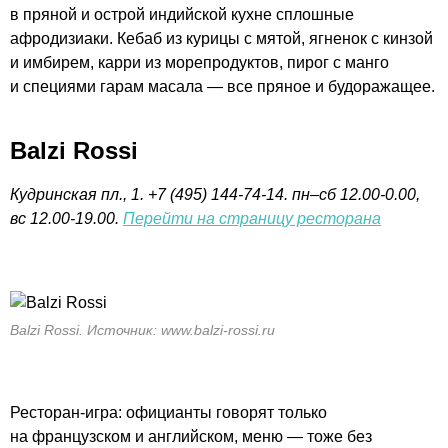
в пряной и острой индийской кухне сплошные
афродизиаки. Кебаб из курицы с мятой, ягненок с кинзой
и имбирем, карри из морепродуктов, пирог с манго
и специями гарам масала — все пряное и будоражащее.
Balzi Rossi
Кудринская пл., 1. +7
(495) 144-74-14
. п
н–сб
12.00-0.00,
вс 12.00-19.00.
Перейти на страницу ресторана
Balzi Rossi. Источник: www.balzi-rossi.ru
Ресторан-игра
: официанты говорят только
на французском и английском, меню — тоже без