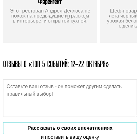
Фаренгейт
Этот ресторан Андрея Деллоса не
Шеф-повар р
похож на предыдущие и гранжем
лета черный
в интерьере, и открытой кухней.
урожая белог
с делика
ОТЗЫВЫ О «ТОП 5 СОБЫТИЙ: 12–22 ОКТЯБРЯ»
Рассказать о своих впечатлениях
и поставить вашу оценку