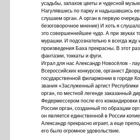
усадьбы, запахов цветы и чудесной музык
Нагулявшись по парку и надышавшись ее 
слушаем орган. А орган в первую очередь
безоговорочное мнение) И хоть я слушала
это совершеннейшее чудо. А при звуках то
мурашки. И подсознательно я всегда жду и
произведения Баха прекрасны. В этот ра
фантазии, токкаты и фуги.
Играл для нас Александр Новосёлов - ла
Всероссийских конкурсов, органист Дворц
государственной филармонии в городе Кон
звания «Заслуженный артист Республики К
орган, по местной легенде заказанный д
Федермессером после его командировки в
России орган, созданный по образцам орга
он является единственной в России копией
Александр прекрасно играет, а еще препо
его было огромное удовольствие.