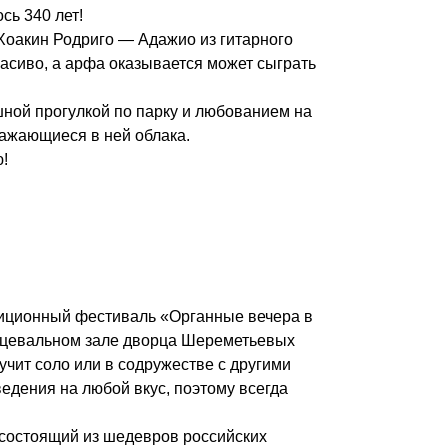
сь 340 лет!
о Хоакин Родриго — Адажио из гитарного
расиво, а арфа оказывается может сыграть
ной прогулкой по парку и любованием на
ажающиеся в ней облака.
!
диционный фестиваль «Органные вечера в
анцевальном зале дворца Шереметьевых
учит соло или в содружестве с другими
едения на любой вкус, поэтому всегда
 состоящий из шедевров российских