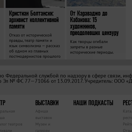
Кристиан Болтански:
От Караваджо до
архивист коллективной
Кабакова: 15
памяти
художников,
преодолевших цензуру
Отказ от исторической
правды, театр памяти и
Как творцы огибали
язык символизма — рассказ
запреты в разные
об одном из главных
исторические периоды.
постмодернистов прошлого
века.
о Федеральной службой по надзору в сфере связи, ин
 Эл № ФС 77—71066 от 13.09.2017. Учредитель: ООО «
ТР
ВЫСТАВКИ
НАШИ ПОДКАСТЫ
РЕС
тральная
Афиша
Ката
ша
выставок
рест
алог театров
Музеи и
Рейт
тивали
галереи
Отзы