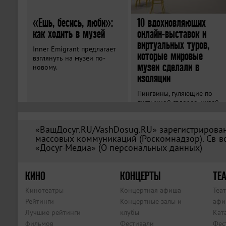
«Ешь, бесись, люби»:
10 вдохновляющих
как ходить в музей
онлайн-выставок и
виртуальных туров,
Inner Emigrant предлагает
которые мировые
взглянуть на музеи по-
музеи сделали в
новому.
изоляции
Пингвины, гуляющие по
пустынной галерее, музей
без зрителей, рисунки от
тревоги и виртуальные
«ВашДосуг.RU/VashDosug.RU» зарегистрирован
туры в более чем 500
массовых коммуникаций (Роскомнадзор). Св-во
музеев мира.
«Досуг-Медиа» (
О персональных данных
)
КИНО
КОНЦЕРТЫ
ТЕА
Кинотеатры
Концертная афиша
Теа
Рейтинги
Концертные залы и
афи
Лучшие рейтинги
клубы
Кат
фильмов
Фестивали
Фес