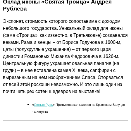
Оклад иконы «Святая Троица» Андрея
Рублева
Экспонат, стоимость которого сопоставима с доходом
небольшого государства. Уникальный оклад для иконы
(сама «Троица», как известно, в Третьяковке) создавался
веками. Рама и венцы – от Бориса Годунова в 1600-м,
цаты (полукруглые украшения) – от первого царя
династии Романовых Михаила Федоровича в 1626-м.
Центральную фигуру украшает овальная панагия (на
груди) – в нее вставлена камея XI века, сапфирин с
вырезанным на нем изображением Спаса. Оторваться
от всей этой роскоши невозможно. И это лишь один из
почти четырех сотен шедевров на выставке!
«
Святая Русь
», Третьяковская галерея на Крымском Валу, до
14 августа.