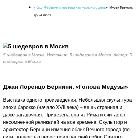
«
Карл Фаберже и мастера камнерезного дела
», Музеи Кремля,
до 24 июля
5 шедевров в Москв. Источник: 5 шедевров в Москв. Автор: 5
шедевров в Москв
Джан Лоренцо Бернини. «Голова Медузы»
Выставка одного произведения. Небольшая скульптура
эпохи барокко (начало XVII века) – вещь странная и
даже загадочная. Привезена она из Рима и считается
несомненной реликвией на все времена. Скульптор и
архитектор Бернини изменил облик Вечного города (по
сути, полностью перестроил папский собор Святого