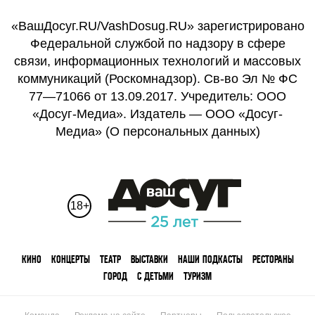
«ВашДосуг.RU/VashDosug.RU» зарегистрировано
Федеральной службой по надзору в сфере
связи, информационных технологий и массовых
коммуникаций (Роскомнадзор). Св-во Эл № ФС
77—71066 от 13.09.2017. Учредитель: ООО
«Досуг-Медиа». Издатель — ООО «Досуг-
Медиа» (
О персональных данных
)
18+
КИНО
КОНЦЕРТЫ
ТЕАТР
ВЫСТАВКИ
НАШИ ПОДКАСТЫ
РЕСТОРАНЫ
ГОРОД
С ДЕТЬМИ
ТУРИЗМ