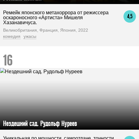
Ремейк японского метахоррора от режиссера
4,5
оскароносного «Артиста» Мишеля
Хазанавичуса.
Великобритания, Франция, Япония, 2022
комедия
ужасы
Нездешний сад. Рудольф Нуреев
Уникальная по мощности, самоотдаче, точности