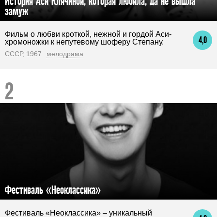
История Аси Клячиной, которая любила, да не вышла
замуж
Фильм о любви кроткой, нежной и гордой Аси-
4,0
хромоножки к непутевому шоферу Степану.
СССР, 1967
мелодрама
Фестиваль «Неоклассика»
Фестиваль «Неоклассика» – уникальный