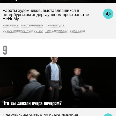
Работы художников, выставлявшихся в
4,5
петербургском андергаундном пространстве
НеНеМу.
живопись
инсталляция
скульптура
современное искусство
тематическая выставка
Что вы делали вчера вечером?
Спектакль-вербатим по пьесе Дмитрия