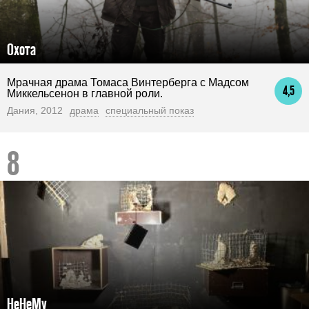
Охота
Мрачная драма Томаса Винтерберга с Мадсом
4,5
Миккельсенон в главной роли.
Дания, 2012
драма
специальный показ
НеНеМу