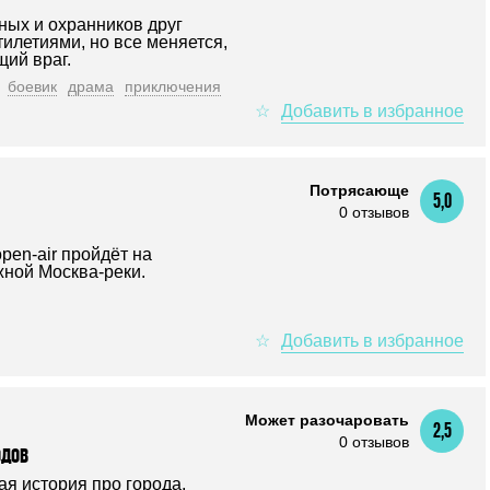
ных и охранников друг
тилетиями, но все меняется,
щий враг.
боевик
драма
приключения
Потрясающе
5,0
0 отзывов
pen-air пройдёт на
ной Москва-реки.
Может разочаровать
2,5
0 отзывов
одов
я история про города,