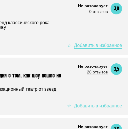
Не разочарует
3,0
0 отзывов
енд классического рока
ву.
Не разочарует
3,5
26 отзывов
ия о том, как шоу пошло не
зационный театр от звезд
Не разочарует