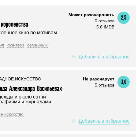
Может разочаровать
2,5
0 отзывов
 королевства
5.6 IMDB
ленное кино по мотивам
ия
фэнтези
семейный
АДНОЕ ИСКУССТВО
Не разочарует
3,0
5 отзывов
нда Александра Васильева»
дежды и около сотни
графиями и журналами
е искусство