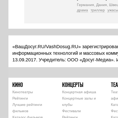
Германия, Дания, Швец
драма
триллер
ужас
«ВашДосуг.RU/VashDosug.RU» зарегистрирован
информационных технологий и массовых комм
13.09.2017. Учредитель: ООО «Досуг-Медиа».
КИНО
КОНЦЕРТЫ
ТЕА
Кинотеатры
Концертная афиша
Теа
Рейтинги
Концертные залы и
аф
Лучшие рейтинги
клубы
Кат
фильмов
Фестивали
Фес
Каталог фильмов
Рейтинги
Кат