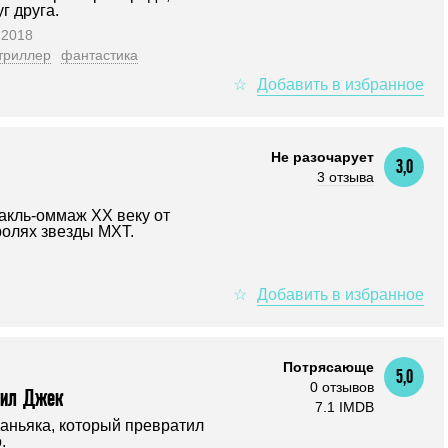
г друга.
 2018
триллер
фантастика
Не разочарует
3,0
3 отзыва
акль-оммаж XX веку от
ролях звезды МХТ.
Потрясающе
5,0
0 отзывов
оил Джек
7.1 IMDB
аньяка, который превратил
.