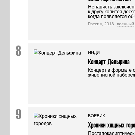
Ненависть заключен
к другу копится деся
когда появляется об
Россия, 2018
военный
ИНДИ
Концерт Дельфина
Концерт в формате o
живописной набереж
БОЕВИК
Хроники хищных гор
Постапокалиптическа