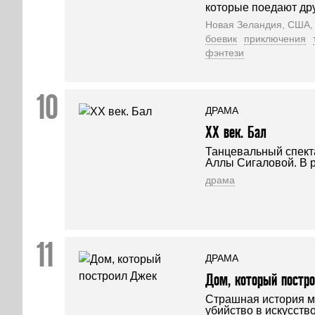
которые поедают дру
Новая Зеландия, США,
боевик
приключения
фэнтези
ДРАМА
XX век. Бал
Танцевальный спект
Аллы Сигаловой. В 
драма
ДРАМА
Дом, который постр
Страшная история м
убийство в искусство