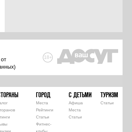
18+
 от
анных
)
СТОРАНЫ
ГОРОД
С ДЕТЬМИ
ТУРИЗМ
алог
Места
Афиша
Статьи
торанов
Рейтинги
Места
тинги
Статьи
Статьи
ывы
Фитнес-
ензии
клубы