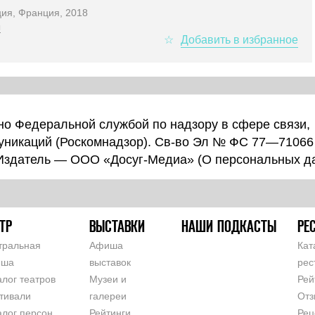
ия, Франция, 2018
ы
о Федеральной службой по надзору в сфере связи,
уникаций (Роскомнадзор). Св-во Эл № ФС 77—71066
 Издатель — ООО «Досуг-Медиа» (
О персональных д
ТР
ВЫСТАВКИ
НАШИ ПОДКАСТЫ
РЕ
тральная
Афиша
Кат
иша
выставок
рес
алог театров
Музеи и
Рей
тивали
галереи
Отз
алог персон
Рейтинги
Рец