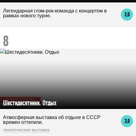
Легендарная глэм-рок-команда с концертом в
3,0
рамках нового турне.
ВЫБОР РЕДАКЦИИ
Шестидесятники. Отдых
Атмосферная выставка об отдыхе в СССР
3,0
времен оттепели.
тематическая выставка