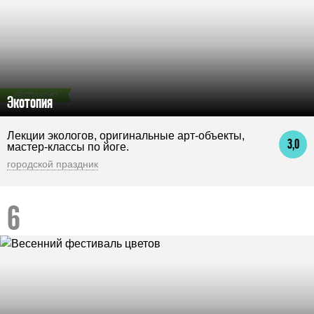
БЕСПЛАТНО
Экотопия
Лекции экологов, оригинальные арт-объекты,
3,0
мастер-классы по йоге.
городской праздник