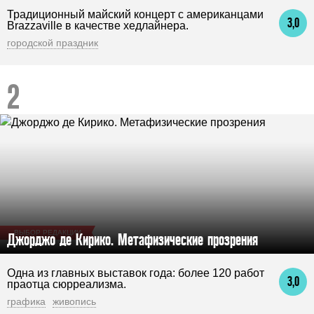
Традиционный майский концерт с американцами
3,0
Brazzaville в качестве хедлайнера.
городской праздник
ВЫБОР РЕДАКЦИИ
Джорджо де Кирико. Метафизические прозрения
Одна из главных выставок года: более 120 работ
3,0
праотца сюрреализма.
графика
живопись