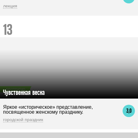
лекция
БЕСПЛАТНО
Чувственная весна
Яркое «историческое» представление,
3,0
посвященное женскому празднику.
городской праздник