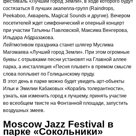
фестиваль «Лучший город Земли», в ходе которого будут
состязаться 8 лучших акапелла-групп (Raindrops,
Peekaboo, Акварель, Magical Sounds и другие). Вечером
посетителей ждет симфонический и оперный концерт
при участии Татьяны Павловской, Максима Венгерова,
Ильдара Абдразакова.
Лейтмотивом праздника станет шлягер Муслима
Магомаева «Лучший город Земли». При этом огромные
буквы с отрывками песни установят на Главной аллее
парка, а инсталляция «Песня плывет» в прямом смысле
слова поплывет по Голицынскому пруду.
В этот день в парке можно будет увидеть арт-объекты
Ильи и Эмилии Кабаковых «Корабль толерантности»,
узнать, как изменить город к лучшему, принять участие
во всеобщем твисте на Фонтанной площади, запустить
воздушных змеев.
Moscow Jazz Festival в
парке «Сокольники»