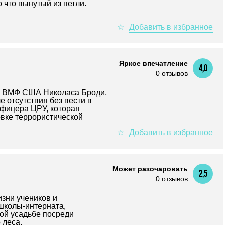
 что вынутый из петли.
Яркое впечатление
4,0
0 отзывов
ы ВМФ США Николаса Броди,
 отсутствия без вести в
офицера ЦРУ, которая
овке террористической
Может разочаровать
2,5
0 отзывов
зни учеников и
школы-интерната,
ой усадьбе посреди
 леса.