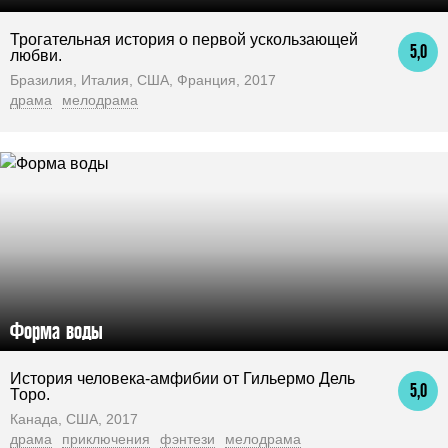
Трогательная история о первой ускользающей
5,0
любви.
Бразилия, Италия, США, Франция, 2017
драма
мелодрама
Форма воды
История человека-амфибии от Гильермо Дель
5,0
Торо.
Канада, США, 2017
драма
приключения
фэнтези
мелодрама