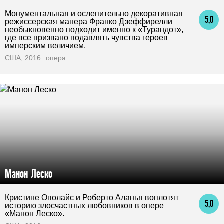
Монументальная и ослепительно декоративная
5,0
режиссерская манера Франко Дзеффирелли
необыкновенно подходит именно к «Турандот»,
где все призвано подавлять чувства героев
имперским величием.
США, 2016
опера
Манон Леско
Кристине Ополайс и Роберто Аланья воплотят
5,0
историю злосчастных любовников в опере
«Манон Леско».