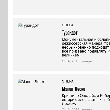
ОПЕРА
Турандот
Монументальная и ослепи
режиссерская манера Фр
необыкновенно подходит 
все призвано подавлять 
величием.
США, 2016
опера
ОПЕРА
Манон Леско
Кристине Ополайс и Робе
историю злосчастных люб
Леско».
США, 2016
опера