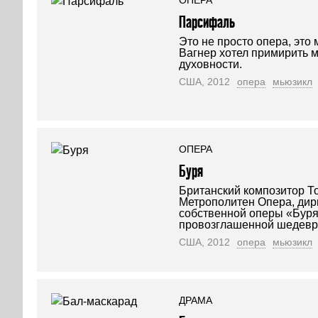
ОПЕРА
Парсифаль
Это не просто опера, это 
Вагнер хотел примирить м
духовности.
США, 2012
опера
мьюзикл
ОПЕРА
Буря
Британский композитор Т
Метрополитен Опера, ди
собственной оперы «Буря
провозглашенной шедевр
США, 2012
опера
мьюзикл
ДРАМА