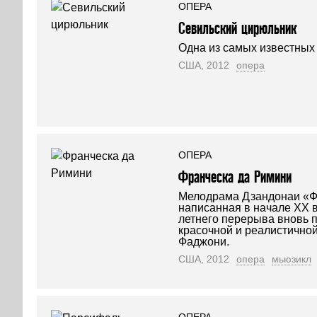
ОПЕРА
Севильский цирюльник
Одна из самых известных 
США, 2012
опера
ОПЕРА
Франческа да Римини
Мелодрама Дзандонаи «Ф
написанная в начале XX в
летнего перерыва вновь п
красочной и реалистично
Фаджони.
США, 2012
опера
мьюзикл