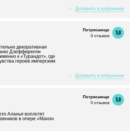
Потрясающе
5,0
0 отзывов
тельно декоративная
анко Дзеффирелли
именно к «Турандот», где
чувства героев имперским
Потрясающе
5,0
0 отзывов
рто Аланья воплотят
овников в опере «Манон