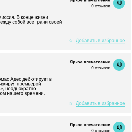
Яркое впечатление
4,0
0 отзывов
миссия. В конце жизни
ежду собой все грани своей
Яркое впечатление
4,0
0 отзывов
омас Адес дебютирует в
рижируя премьерой
», неоднократно
ом нашего времени.
Яркое впечатление
4,0
0 отзывов