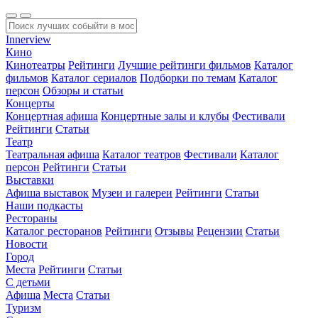
Innerview
Кино
Кинотеатры
Рейтинги
Лучшие рейтинги фильмов
Каталог
фильмов
Каталог сериалов
Подборки по темам
Каталог
персон
Обзоры и статьи
Концерты
Концертная афиша
Концертные залы и клубы
Фестивали
Рейтинги
Статьи
Театр
Театральная афиша
Каталог театров
Фестивали
Каталог
персон
Рейтинги
Статьи
Выставки
Афиша выставок
Музеи и галереи
Рейтинги
Статьи
Наши подкасты
Рестораны
Каталог ресторанов
Рейтинги
Отзывы
Рецензии
Статьи
Новости
Город
Места
Рейтинги
Статьи
С детьми
Афиша
Места
Статьи
Туризм