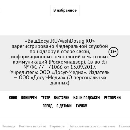
В избранное
«ВашДосуг.RU/VashDosug.RU»
зарегистрировано Федеральной службой
по надзору в сфере связи,
18+
информационных технологий и массовых
коммуникаций (Роскомнадзор). Св-во Эл
№ ФС 77—71066 от 13.09.2017.
Учредитель: ООО «Досуг-Медиа». Издатель
— ООО «Досуг-Медиа» (
О персональных
данных
)
КИНО
КОНЦЕРТЫ
ТЕАТР
ВЫСТАВКИ
НАШИ ПОДКАСТЫ
РЕСТОРАНЫ
ГОРОД
С ДЕТЬМИ
ТУРИЗМ
Команда
Реклама на сайте
Партнеры
Пользовательское соглашение
Полная