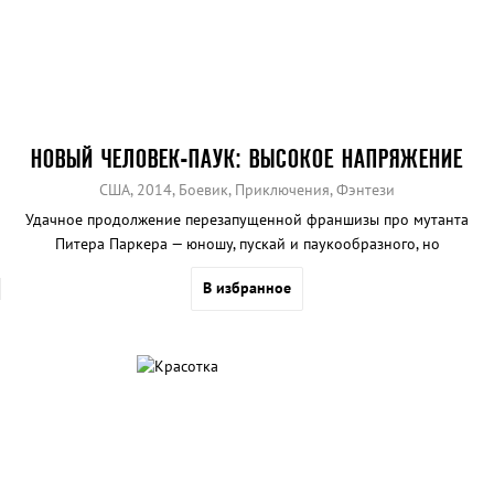
НОВЫЙ ЧЕЛОВЕК-ПАУК: ВЫСОКОЕ НАПРЯЖЕНИЕ
США, 2014, Боевик, Приключения, Фэнтези
Удачное продолжение перезапущенной франшизы про мутанта
Питера Паркера — юношу, пускай и паукообразного, но
обаятельного и теплокровного, что не о каждом супергерое
В избранное
можно сказать.