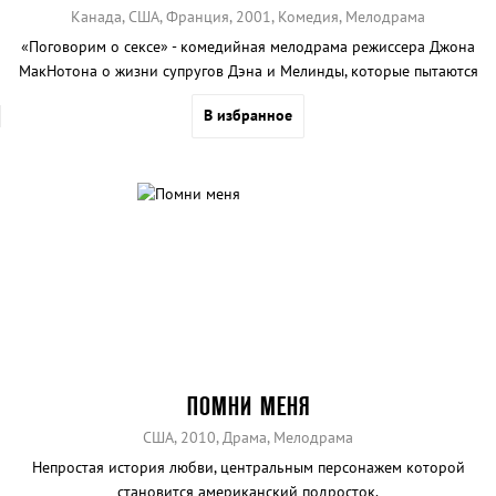
Канада, США, Франция, 2001, Комедия, Мелодрама
«Поговорим о сексе» - комедийная мелодрама режиссера Джона
МакНотона о жизни супругов Дэна и Мелинды, которые пытаются
спасти сой брак не вполне стандартными способами.
В избранное
ПОМНИ МЕНЯ
США, 2010, Драма, Мелодрама
Непростая история любви, центральным персонажем которой
становится американский подросток.