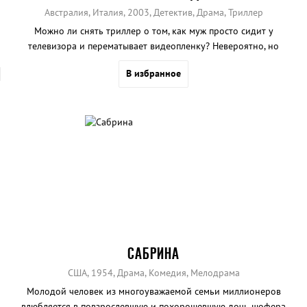
Австралия, Италия, 2003, Детектив, Драма, Триллер
Можно ли снять триллер о том, как муж просто сидит у
телевизора и перематывает видеопленку? Невероятно, но
режиссер Рольф Де Хер смог.
В избранное
САБРИНА
США, 1954, Драма, Комедия, Мелодрама
Молодой человек из многоуважаемой семьи миллионеров
влюбляется в повзрослевшую и похорошевшую дочь шофера