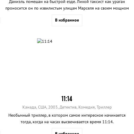
Даниэль помешан на быстрой езде. Лихой таксист как ураган
проносится он по извилистым улицам Марселя на своем мощном
ревущем звере «Пежо», пугая пассажиров и прохожих.
В избранное
11:14
Канада, США, 2003, Детектив, Комедия, Триллер
Необычный триллер, в котором самое интересное начинается
тогда, когда на часах высвечивается время 11:14.
В избранное