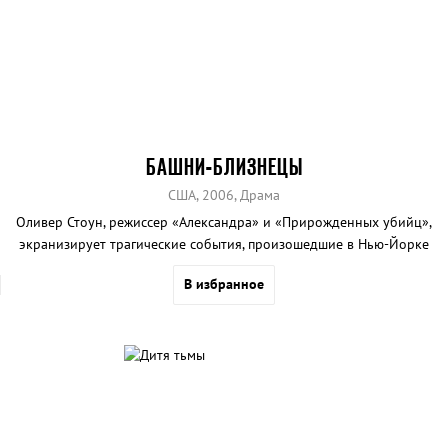
БАШНИ-БЛИЗНЕЦЫ
США, 2006, Драма
Оливер Стоун, режиссер «Александра» и «Прирожденных убийц»,
экранизирует трагические события, произошедшие в Нью-Йорке
11 сентября 2001 года. Сценарий фильма основан на реальной
В избранное
истории, рассказанной двумя людьми, найденными живыми под
обломками Всемирного торгового центра.