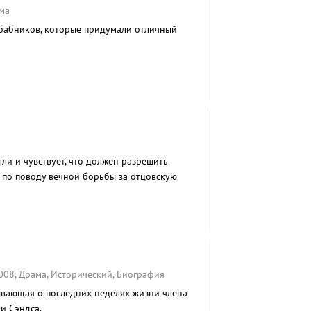
ма
 бабников, которые придумали отличный
лли и чувствует, что должен разрешить
 по поводу вечной борьбы за отцовскую
008, Драма, Исторический, Биография
ывающая о последних неделях жизни члена
и Сэндса.