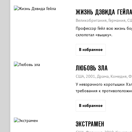
ЖИЗНЬ ДЭВИДА ГЕЙЛ
Великобритания, Германия, СШ
Профессор Гейл всю жизнь бо
схлопотал «вышку».
В избранное
ЛЮБОВЬ ЗЛА
США, 2001, Драма, Комедия, 
У невзрачного коротышки Хэл
требования к противоположно
представлении должна облад
Спирс и грудью Памелы Андер
В избранное
ЭКСТРАМЕН