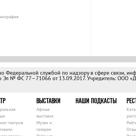
Биография
о Федеральной службой по надзору в сфере связи, ин
 Эл № ФС 77—71066 от 13.09.2017. Учредитель: ООО «
ТР
ВЫСТАВКИ
НАШИ ПОДКАСТЫ
РЕС
тральная
Афиша
Ката
ша
выставок
рест
алог театров
Музеи и
Рейт
тивали
галереи
Отзы