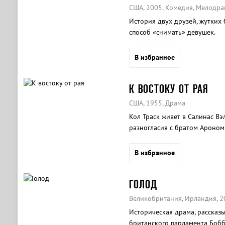
США, 2005, Комедия, Мелодра
История двух друзей, жутких
способ «снимать» девушек.
В избранное
К ВОСТОКУ ОТ РАЯ
США, 1955, Драма
Кол Траск живет в Салинас Вэ
разногласия с братом Ароном
любовь.
В избранное
ГОЛОД
Великобритания, Ирландия, 2
Историческая драма, рассказ
британского парламента Бобб