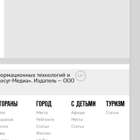
формационных технологий и
18+
Досуг-Медиа». Издатель — ООО
ТОРАНЫ
ГОРОД
С ДЕТЬМИ
ТУРИЗМ
лог
Места
Афиша
Статьи
оранов
Рейтинги
Места
инги
Статьи
Статьи
вы
Фитнес-