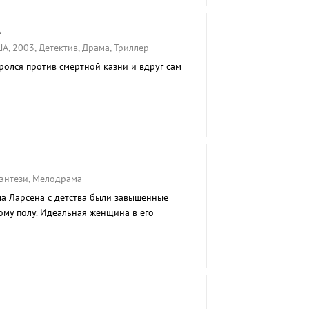
А
А, 2003, Детектив, Драма, Триллер
ролся против смертной казни и вдруг сам
Фэнтези, Мелодрама
а Ларсена с детства были завышенные
му полу. Идеальная женщина в его
ать лицом Мишель Пфайффер, телом Бритни
сон.