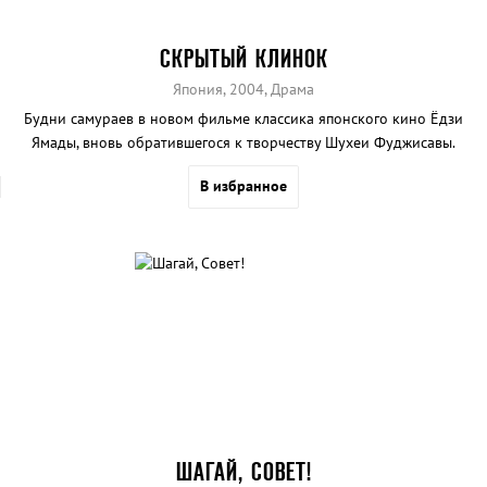
СКРЫТЫЙ КЛИНОК
Япония, 2004, Драма
Будни самураев в новом фильме классика японского кино Ёдзи
Ямады, вновь обратившегося к творчеству Шухеи Фуджисавы.
Мунезо и Яичиро - друзья, но пришло время выполнить долг
В избранное
самурая и сразиться в смертельном бою, из которого живым
выйдет только один.
ШАГАЙ, СОВЕТ!