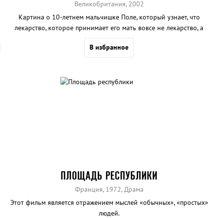
Великобритания, 2002
Картина о 10-летнем мальчишке Поле, который узнает, что
лекарство, которое принимает его мать вовсе не лекарство, а
самый что ни на есть наркотик, героин. Не по годам взрослый
В избранное
мальчишка готов пойти на все, лишь бы вылечить маму.
ПЛОЩАДЬ РЕСПУБЛИКИ
Франция, 1972, Драма
Этот фильм является отражением мыслей «обычных», «простых»
людей.