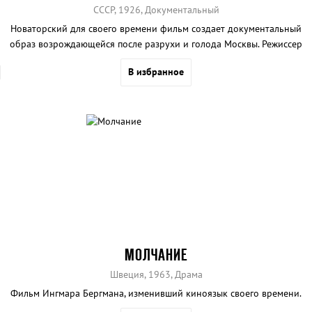
СССР, 1926, Документальный
Новаторский для своего времени фильм создает документальный
образ возрождающейся после разрухи и голода Москвы. Режиссер
фильма был награжден орденом Красной Звезды за отличное
В избранное
раскрытие темы социалистического строительства.
МОЛЧАНИЕ
Швеция, 1963, Драма
Фильм Ингмара Бергмана, изменивший киноязык своего времени.