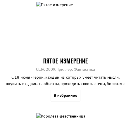
ПЯТОЕ ИЗМЕРЕНИЕ
США, 2009, Триллер, Фантастика
С 18 июня - Герои, каждый из которых умеет читать мысли,
внушать их, двигать объекты, проходить сквозь стены, борются с
учеными и бизнесменами, проявляющими к ним смертельно
В избранное
опасный интерес.