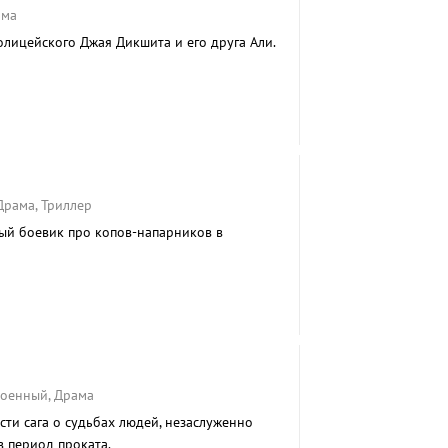
ама
ицейского Джая Дикшита и его друга Али.
Драма, Триллер
ый боевик про копов-напарников в
Военный, Драма
сти сага о судьбах людей, незаслуженно
в период проката.