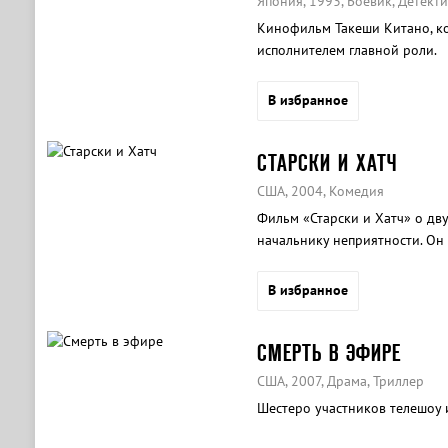
Япония, 1993, Боевик, Детекти
Кинофильм Такеши Китано, ко
исполнителем главной роли.
В избранное
СТАРСКИ И ХАТЧ
США, 2004, Комедия
Фильм «Старски и Хатч» о дв
начальнику неприятности. Он
В избранное
СМЕРТЬ В ЭФИРЕ
США, 2007, Драма, Триллер
Шестеро участников телешоу 