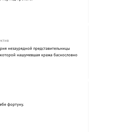
ектив
ория незаурядной представительницы
и которой нашумевшая кража баснословно
ебе фортуну.