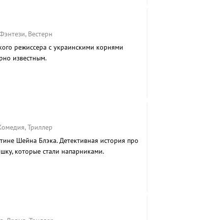
Фэнтези, Вестерн
кого режиссера с украинскими корнями
рно известным.
 Комедия, Триллер
ине Шейна Блэка. Детективная история про
шку, которые стали напарниками.