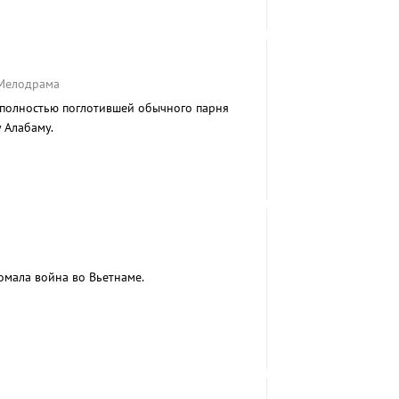
 Мелодрама
 полностью поглотившей обычного парня
 Алабаму.
омала война во Вьетнаме.