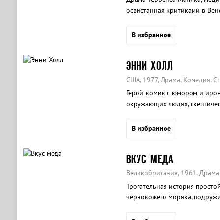
освистанная критиками в Вен
картин о любви в истории кин
В избранное
ЭННИ ХОЛЛ
США, 1977, Драма, Комедия, 
Герой-комик с юмором и ирон
окружающих людях, скептичес
жизни.
В избранное
ВКУС МЕДА
Великобритания, 1961, Драма
Трогательная история просто
чернокожего моряка, подружи
взрослой.