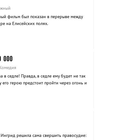
ажный
ный фильм был показан в перерыве между
тре на Елисейских полях.
0 000
 Комедия
 в седле! Правда, в седле ему будет не так
у его герою предстоит пройти через огонь и
Ингрид решила сама свершить правосудие: