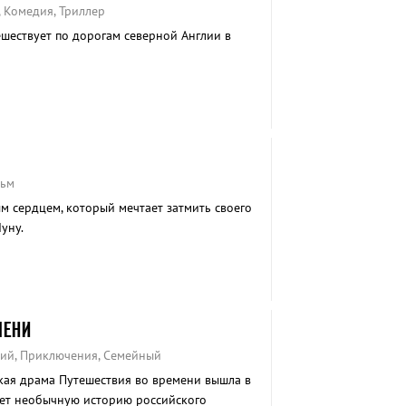
 Комедия, Триллер
ествует по дорогам северной Англии в
льм
м сердцем, который мечтает затмить своего
уну.
МЕНИ
кий, Приключения, Семейный
ая драма Путешествия во времени вышла в
вает необычную историю российского