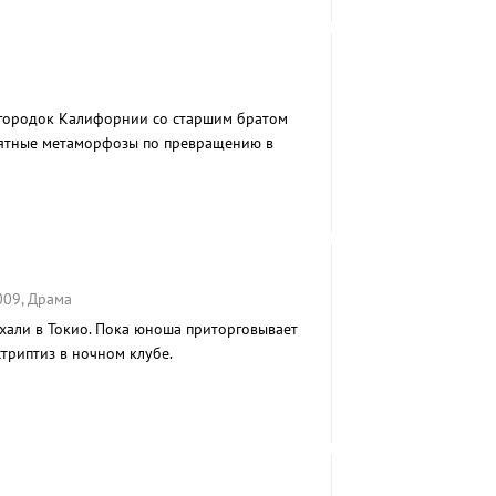
 городок Калифорнии со старшим братом
ятные метаморфозы по превращению в
009, Драма
ехали в Токио. Пока юноша приторговывает
триптиз в ночном клубе.