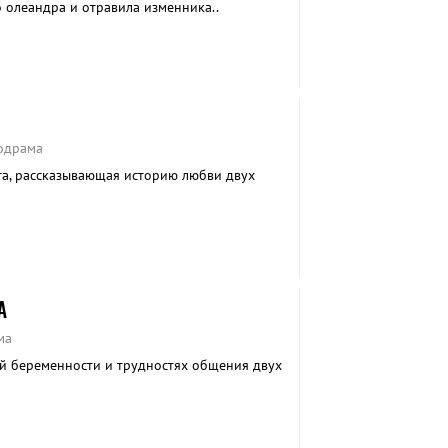
 олеандра и отравила изменника..
одрама
та, рассказывающая историю любви двух
А
ма
й беременности и трудностях общения двух