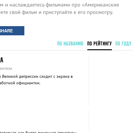
ом и наслаждаетесь фильмами про «Американские
рете свой фильм и приступайте к его просмотру.
SHARE
ПО НАЗВАНИЮ
ПО РЕЙТИНГУ
ПО ГОДУ
РА
энтези
 Великой депрессии сходит с экрана в
работной официантки.
ативная, как будто лишенная структуры,