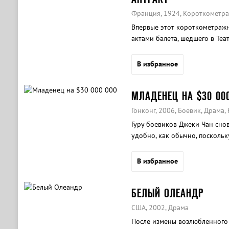
Франция, 1924, Короткометр
Впервые этот короткометраж
актами балета, шедшего в Теа
В избранное
МЛАДЕНЕЦ НА $30 00
Гонконг, 2006, Боевик, Драма,
Гуру боевиков Джеки Чан снова
удобно, как обычно, поскольк
воду с младенцем на руках...
В избранное
БЕЛЫЙ ОЛЕАНДР
США, 2002, Драма
После измены возлюбленного 