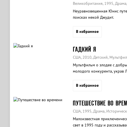
Великобритания, 1995, Драма,
Неуравновешенная Юнис путеш
поисках некой Джудит.
В избранное
ГАДКИЙ Я
США, 2010, Детский, Мультфи
Мультфильм о злодее с добры
молодого конкурента, украв Л
В избранное
ПУТЕШЕСТВИЕ ВО ВРЕ
США, 1995, Драма, Историчес
Малоизвестная приключенческ
свет в 1995 году и рассказы