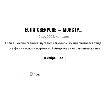
ЕСЛИ СВЕКРОВЬ – МОНСТР…
США, 2005, Комедия
Если в России главным пугалом семейной жизни считается теща,
то в феминистки настроенной Америке за отравление жизни
молодоженам отвечает свекровь. Автор «Блондинки в законе»
В избранное
Роберт Лукетич представляет собирательный образ этого
монстра.