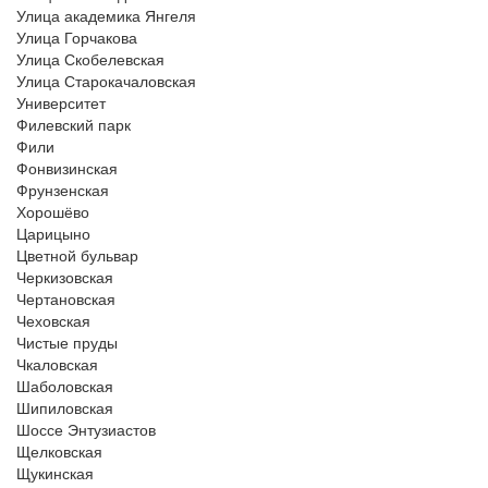
Улица академика Янгеля
Улица Горчакова
Улица Скобелевская
Улица Старокачаловская
Университет
Филевский парк
Фили
Фонвизинская
Фрунзенская
Хорошёво
Царицыно
Цветной бульвар
Черкизовская
Чертановская
Чеховская
Чистые пруды
Чкаловская
Шаболовская
Шипиловская
Шоссе Энтузиастов
Щелковская
Щукинская