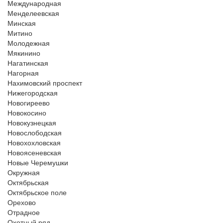
Международная
Менделеевская
Минская
Митино
Молодежная
Мякинино
Нагатинская
Нагорная
Нахимовский проспект
Нижегородская
Новогиреево
Новокосино
Новокузнецкая
Новослободская
Новохохловская
Новоясеневская
Новые Черемушки
Окружная
Октябрьская
Октябрьское поле
Орехово
Отрадное
Охотный ряд