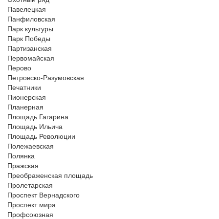
Павелецкая
Панфиловская
Парк культуры
Парк Победы
Партизанская
Первомайская
Перово
Петровско-Разумовская
Печатники
Пионерская
Планерная
Площадь Гагарина
Площадь Ильича
Площадь Революции
Полежаевская
Полянка
Пражская
Преображенская площадь
Пролетарская
Проспект Вернадского
Проспект мира
Профсоюзная