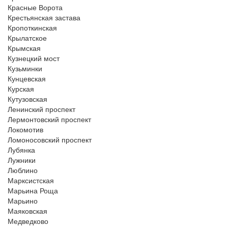
Красные Ворота
Крестьянская застава
Кропоткинская
Крылатское
Крымская
Кузнецкий мост
Кузьминки
Кунцевская
Курская
Кутузовская
Ленинский проспект
Лермонтовский проспект
Локомотив
Ломоносовский проспект
Лубянка
Лужники
Люблино
Марксистская
Марьина Роща
Марьино
Маяковская
Медведково