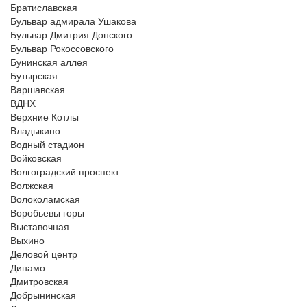
Братиславская
Бульвар адмирала Ушакова
Бульвар Дмитрия Донского
Бульвар Рокоссовского
Бунинская аллея
Бутырская
Варшавская
ВДНХ
Верхние Котлы
Владыкино
Водный стадион
Войковская
Волгоградский проспект
Волжская
Волоколамская
Воробьевы горы
Выставочная
Выхино
Деловой центр
Динамо
Дмитровская
Добрынинская