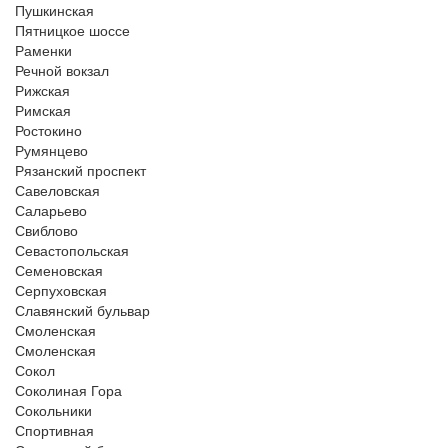
Пушкинская
Пятницкое шоссе
Раменки
Речной вокзал
Рижская
Римская
Ростокино
Румянцево
Рязанский проспект
Савеловская
Саларьево
Свиблово
Севастопольская
Семеновская
Серпуховская
Славянский бульвар
Смоленская
Смоленская
Сокол
Соколиная Гора
Сокольники
Спортивная