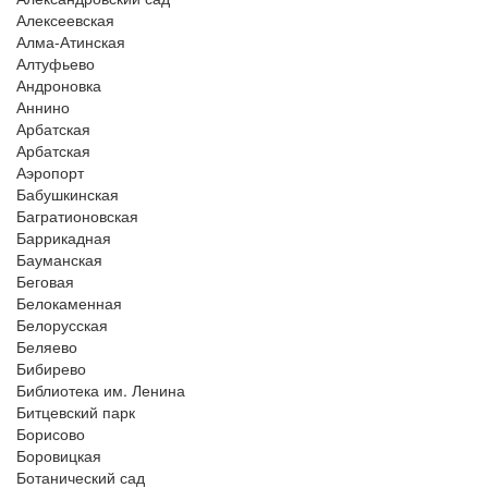
Алексеевская
Алма-Атинская
Алтуфьево
Андроновка
Аннино
Арбатская
Арбатская
Аэропорт
Бабушкинская
Багратионовская
Баррикадная
Бауманская
Беговая
Белокаменная
Белорусская
Беляево
Бибирево
Библиотека им. Ленина
Битцевский парк
Борисово
Боровицкая
Ботанический сад