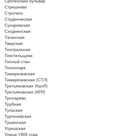
Сретенский бульвар
Стрешнево
Строгино
Студенческая
Сухаревская
Сходненская
Таганская
Тверская
Театральная
Текстильщики
Теплый стан
Технопарк
Тимирязевская
Тимирязевская (СТЛ)
Третьяковская (КалЛ)
Третьяковская (КРЛ)
Тропарёво
Трубная
Тульская
Тургеневская
Тушинская
Угрешская
Улица 1905 года