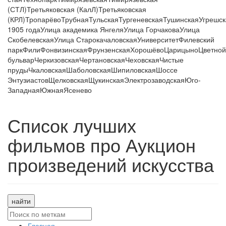
(СТЛ)
Третьяковская (КалЛ)
Третьяковская
(КРЛ)
Тропарёво
Трубная
Тульская
Тургеневская
Тушинская
Угрешск
1905 года
Улица академика Янгеля
Улица Горчакова
Улица
Скобелевская
Улица Старокачаловская
Университет
Филевский
парк
Фили
Фонвизинская
Фрунзенская
Хорошёво
Царицыно
Цветной
бульвар
Черкизовская
Чертановская
Чеховская
Чистые
пруды
Чкаловская
Шаболовская
Шипиловская
Шоссе
Энтузиастов
Щелковская
Щукинская
Электрозаводская
Юго-
Западная
Южная
Ясенево
Список лучших
фильмов про Аукцион
произведений искусства
найти
Главная