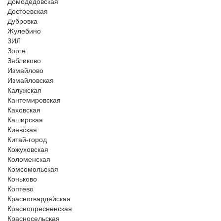
Домодедовская
Достоевская
Дубровка
Жулебино
ЗИЛ
Зорге
Зябликово
Измайлово
Измайловская
Калужская
Кантемировская
Каховская
Каширская
Киевская
Китай-город
Кожуховская
Коломенская
Комсомольская
Коньково
Коптево
Красногвардейская
Краснопресненская
Красносельская