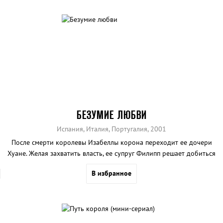
БЕЗУМИЕ ЛЮБВИ
Испания, Италия, Португалия, 2001
После смерти королевы Изабеллы корона переходит ее дочери
Хуане. Желая захватить власть, ее супруг Филипп решает добиться
официального признания влюбленной в него королевы
В избранное
невменяемой и сводит ее с ума. Трагическая история любви,
пережившей подлость и алчность.