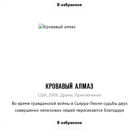
В избранное
КРОВАВЫЙ АЛМАЗ
США, 2006, Драма, Приключения
Во время гражданской войны в Сьерра-Леоне судьбы двух
совершенно непохожих людей пересекаются благодаря
уникальному розовому алмазу, на поиски которого они
В избранное
отправляются.