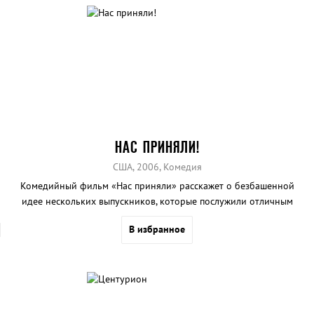
НАС ПРИНЯЛИ!
США, 2006, Комедия
Комедийный фильм «Нас приняли» расскажет о безбашенной
идее нескольких выпускников, которые послужили отличным
примером себе подобным. Может ли из этого получиться какой-
В избранное
либо толк?