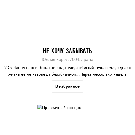
НЕ ХОЧУ ЗАБЫВАТЬ
Южная Корея, 2004, Драма
У Су Чин есть все - богатые родители, любимый муж, семья, однако
жизнь ее не назовешь безоблачной... Через несколько недель
после замужества она узнает, что больна прогрессирующей
В избранное
болезнью Альцгеймера, необычной для ее возраста.