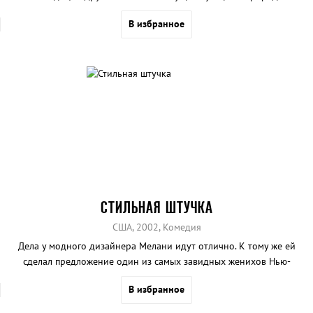
ягуаровая акула.
В избранное
СТИЛЬНАЯ ШТУЧКА
США, 2002, Комедия
Дела у модного дизайнера Мелани идут отлично. К тому же ей
сделал предложение один из самых завидных женихов Нью-
Йорка. Нужно только развестись с «ошибкой молодости» - мужем,
В избранное
который живет в далекой Алабаме