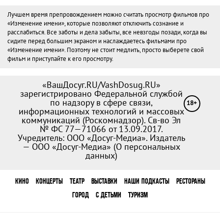
Лучшем время препровождением можно считать просмотр фильмов про
«Изменение имени», которые позволяют отключить сознание и
расслабиться. Все заботы и дела забыты, все невзгоды позади, когда вы
сидите перед большим экраном и наслаждаетесь фильмами про
«Изменение имени». Поэтому не стоит медлить, просто выберете свой
фильм и приступайте к его просмотру.
«ВашДосуг.RU/VashDosug.RU»
зарегистрировано Федеральной службой
по надзору в сфере связи,
18+
информационных технологий и массовых
коммуникаций (Роскомнадзор). Св-во Эл
№ ФС 77—71066 от 13.09.2017.
Учредитель: ООО «Досуг-Медиа». Издатель
— ООО «Досуг-Медиа» (
О персональных
данных
)
КИНО
КОНЦЕРТЫ
ТЕАТР
ВЫСТАВКИ
НАШИ ПОДКАСТЫ
РЕСТОРАНЫ
ГОРОД
С ДЕТЬМИ
ТУРИЗМ