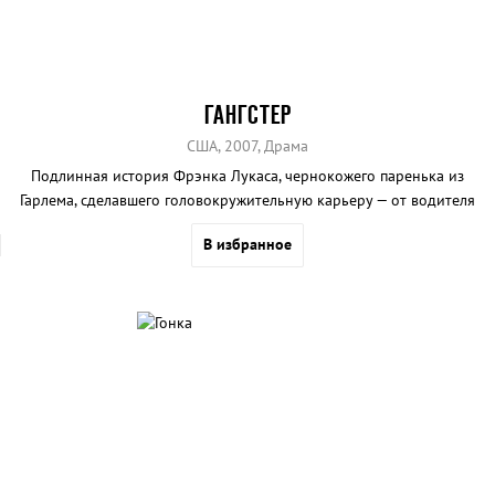
ГАНГСТЕР
США, 2007, Драма
Подлинная история Фрэнка Лукаса, чернокожего паренька из
Гарлема, сделавшего головокружительную карьеру — от водителя
мафиози до крупнейшего наркоторговца и первого человека в
В избранное
Нью-Йорке.