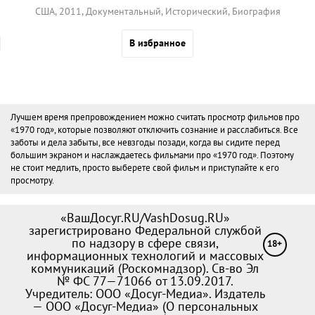
США, 2011, Документальный, Исторический, Биография
В избранное
Лучшем время препровождением можно считать просмотр фильмов про
«1970 год», которые позволяют отключить сознание и расслабиться. Все
заботы и дела забыты, все невзгоды позади, когда вы сидите перед
большим экраном и наслаждаетесь фильмами про «1970 год». Поэтому
не стоит медлить, просто выберете свой фильм и приступайте к его
просмотру.
«ВашДосуг.RU/VashDosug.RU»
зарегистрировано Федеральной службой
по надзору в сфере связи,
18+
информационных технологий и массовых
коммуникаций (Роскомнадзор). Св-во Эл
№ ФС 77—71066 от 13.09.2017.
Учредитель: ООО «Досуг-Медиа». Издатель
— ООО «Досуг-Медиа» (
О персональных