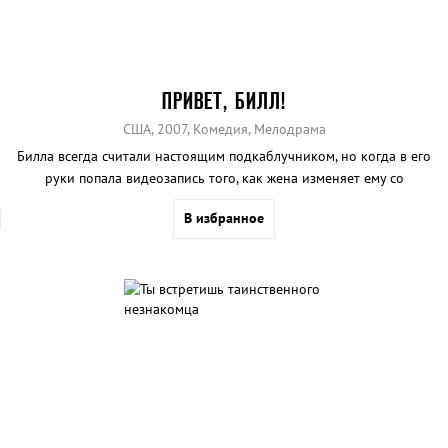
ПРИВЕТ, БИЛЛ!
США, 2007, Комедия, Мелодрама
Билла всегда считали настоящим подкаблучником, но когда в его
руки попала видеозапись того, как жена изменяет ему со
«звездой» теленовостей, Билл рассвирепел и избил соперника.
В избранное
После этого он обрел большую известность.