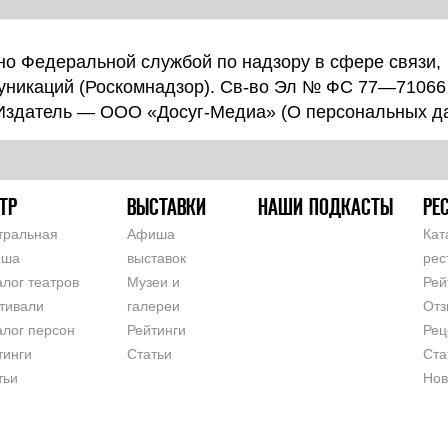
о Федеральной службой по надзору в сфере связи,
уникаций (Роскомнадзор). Св-во Эл № ФС 77—71066
 Издатель — ООО «Досуг-Медиа» (
О персональных д
ТР
ВЫСТАВКИ
НАШИ ПОДКАСТЫ
РЕ
тральная
Афиша
Кат
иша
выставок
рес
алог театров
Музеи и
Рей
тивали
галереи
Отз
алог персон
Рейтинги
Рец
тинги
Статьи
Ста
тьи
Нов