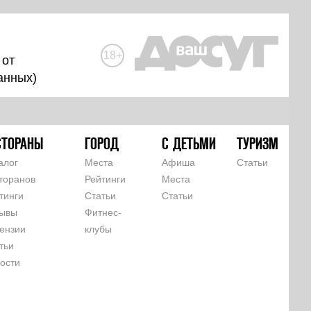
18+
 от
анных
)
СТОРАНЫ
ГОРОД
С ДЕТЬМИ
ТУРИЗМ
алог
Места
Афиша
Статьи
торанов
Рейтинги
Места
тинги
Статьи
Статьи
ывы
Фитнес-
ензии
клубы
тьи
ости