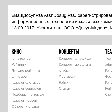
«ВашДосуг.RU/VashDosug.RU» зарегистрирован
информационных технологий и массовых комм
13.09.2017. Учредитель: ООО «Досуг-Медиа».
КИНО
КОНЦЕРТЫ
ТЕА
Кинотеатры
Концертная афиша
Теа
Рейтинги
Концертные залы и
аф
Лучшие рейтинги
клубы
Кат
фильмов
Фестивали
Фес
Каталог фильмов
Рейтинги
Кат
Каталог сериалов
Статьи
Рей
Подборки по темам
Ста
Каталог персон
Обзоры и статьи