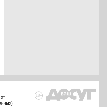
18+
 от
анных
)