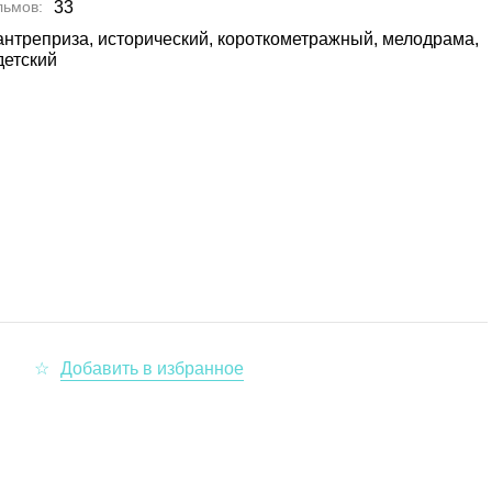
льмов
33
антреприза, исторический, короткометражный, мелодрама,
детский