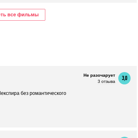
ть все фильмы
Не разочарует
3,0
3 отзыва
експира без романтического