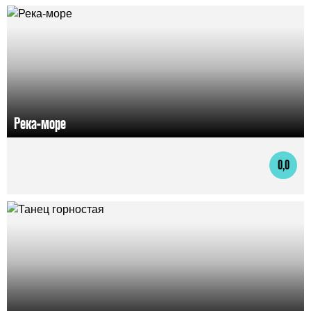
Река-море
0,0