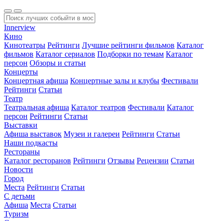
Innerview
Кино
Кинотеатры
Рейтинги
Лучшие рейтинги фильмов
Каталог
фильмов
Каталог сериалов
Подборки по темам
Каталог
персон
Обзоры и статьи
Концерты
Концертная афиша
Концертные залы и клубы
Фестивали
Рейтинги
Статьи
Театр
Театральная афиша
Каталог театров
Фестивали
Каталог
персон
Рейтинги
Статьи
Выставки
Афиша выставок
Музеи и галереи
Рейтинги
Статьи
Наши подкасты
Рестораны
Каталог ресторанов
Рейтинги
Отзывы
Рецензии
Статьи
Новости
Город
Места
Рейтинги
Статьи
С детьми
Афиша
Места
Статьи
Туризм