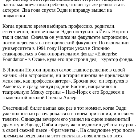
настолько впечатлило ребенка, что он тут же решил стать
актером. Два года спустя Эдди и вправду вышел на
подмостки.
Когда пришло время выбирать профессию, родители,
естественно, посоветовали Эдди поступать в Йель. Нортон
так и сделал. Сначала он учился на факультете астрономии,
потом перевелся на исторический факультет. По окончании
университета в 1991 году Нортон уехал в Японию
стажироваться в благотворительном фонде «Enterprise
Foundation» в Осаке, куда его пристроил дед – куратор фонда.
В Японии Нортон принял самое главное решение в своей
жизни: «Ни астрономия, ни история никогда не привлекали
меня так, как профессия актера». Бросив все, он вернулся в
Америку и сразу, минуя родной Бостон, направился в
театральную Мекку страны – Нью-Йорк с его Бродвеем и
знаменитой школой Стеллы Адлер.
Счастливый билет выпал как раз в тот момент, когда Эдди
уже полностью разочаровался и в своем призвании, и в своем
таланте. Однажды вечером его увидел на сцене знаменитый
драматург Эдвард Олби и сразу же предложил дебютанту роль
в своей свежей пьесе «Фрагменты». На следующее утро после
премьеры рецензии на этот спектакль появились во всех