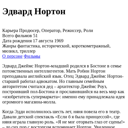
Эдвард Нортон
Карьера
Продюсер, Оператор, Режиссер, Роли
Всего фильмов
51
Дата рождения
17 августа 1969
Жанры
фантастика, исторический, короткометражный,
мюзикл, триллер
О персоне
Фильмы
Эдвард Джеймс Нортон-младший родился в Бостоне в семье
потомственных интеллигентов. Мать Робин Нортон
преподавала английский язык. Отец Эдвард Джеймс Нортон-
старший работал адвокатом. Но главным семейным
авторитетом считался дед – архитектор Джеймс Роуз,
построивший пол-Бостона и прославившийся на весь мир как
«изобретатель супермаркета»: именно ему принадлежала идея
огромного магазина-молла.
Когда Эдди исполнилось шесть лет, няня повела его в театр.
Давали детский спектакль «Если б я была принцессой», где
няня играла главную роль. «Я не мог оторвать глаз от сцены!»
– до сих пор с восторгом вспоминает Нортон. Увиденное