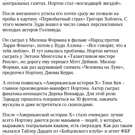
центральных газетах. Нортон стал «восходящей звездой».
После внезапного успеха его почти сразу же позвали на
пробы в картину «Первобытный страх» Грегори Хоблита. С
этого момента Эдди вошел в число самых перспективных
молодых актеров Голливуда.
Он сыграл у Милоша Формана в фильме «Народ против
Ларри Флинта», потом у Вуди Аллена – «Все говорят, что я
тебя люблю». И тут начались проблемы. Нортон мечтал
сыграть у Энтони Мингеллы в «Талантливом мистере
Рипли», но дорогу ему перешел Мэтт Деймон. Милош
Форман, как раз задумавший снимать «Человека на Луне»,
предпочел Нортону Джима Керри.
А потом появилась «Американская история Х» Тони Кея –
главное произведение-манифест Нортона. Актер сыграл
фанатика-неонациста Дерека Виньярда. Для этой роли
Эдварду пришлось поправиться на 30 фунтов, накачать
мускулы и даже встретиться со скинхедами.
После «Американской истории Х» стало очевидно: лучше
всего Нортону даются роли маньяков – людей, у которых,
выражаясь театральным языком, есть сверхидея. Как раз таким
оказался Тайлер Дарден из «Бойцовского клуба» и агент ФБР