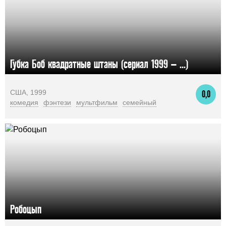
Губка Боб квадратные штаны (сериал 1999 – ...)
США, 1999
0,0
комедия
фэнтези
мультфильм
семейный
Робоцып