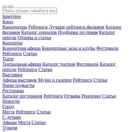
Innerview
Кино
Кинотеатры
Рейтинги
Лучшие рейтинги фильмов
Каталог
фильмов
Каталог сериалов
Подборки по темам
Каталог
персон
Обзоры и статьи
Концерты
Концертная афиша
Концертные залы и клубы
Фестивали
Рейтинги
Статьи
Театр
Театральная афиша
Каталог театров
Фестивали
Каталог
персон
Рейтинги
Статьи
Выставки
Афиша выставок
Музеи и галереи
Рейтинги
Статьи
Наши подкасты
Рестораны
Каталог ресторанов
Рейтинги
Отзывы
Рецензии
Статьи
Новости
Город
Места
Рейтинги
Статьи
С детьми
Афиша
Места
Статьи
Туризм