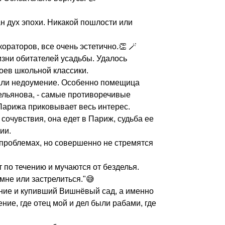
н дух эпохи. Никакой пошлости или
ораторов, все очень эстетично.👏 🪄
зни обитателей усадьбы. Удалось
оев школьной классики.
али недоумение. Особенно помещица
ельянова, - самые противоречивые
Парижа приковывает весь интерес.
сочувствия, она едет в Париж, судьба ее
ии.
проблемах, но совершенно не стремятся
 по течению и мучаются от безделья.
мне или застрелиться."😅
яние и купивший Вишнёвый сад, а именно
ение, где отец мой и дел были рабами, где