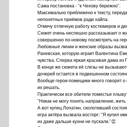
Сама постановка - "к Чехову бережно".
Максимально приближено к тексту, переда
непонятных приёмов ради хайпа.
Отмечу отличную работу костюмеров и дек
Сюжет очень неспешно рассказывает о жи
совершенно по-новому посмотреть на гер
Любовные линии и женские образы вызв
Раневская, которую играет Валентина Ем
чувства. Сперва яркая красивая дама из 
В конце же сюжета её слезы не вызывают 
дочерей остается в подвешенном состоян
Вообще герои-помещики много говорят о 
их решать.
Практически все обители поместья плывут
"Никак не могу понять направление, жить 
А вот купец Лопатин, сколотивший состо
игра актёра вызвала восторг: "Я купил им
их даже дальше кухни не пускали."👏