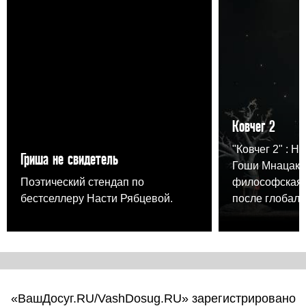
Ковчег 2
"Ковчег 2" : Н
Гриша не свидетель
Гоши Мнацака
Поэтический стендап по
философская 
бестселлеру Насти Рябцевой.
после глобаль
«ВашДосуг.RU/VashDosug.RU» зарегистрировано