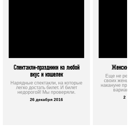
Спектакли-праздники на любой
Женский
вкус и кошелек
Еще не реш
своих женщ
Нарядные спектакли, на которые
накануне пр
легко достать билет. И билет
вариант
недорогой! Мы проверяли.
2 м
26 декабря 2016