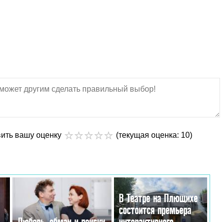
вить вашу оценку
(текущая оценка: 10)
В Театре на Плющихе
состоится премьера
Любовь, обман и поиски
интерактивного