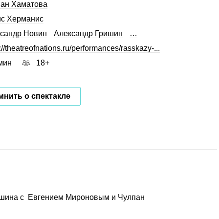
ан Хаматова
с Херманис
сандр Новин
Александр Гришин
…
://theatreofnations.ru/performances/rasskazy-...
мин
18+
нить о спектакле
кшина с Евгением Мироновым и Чулпан