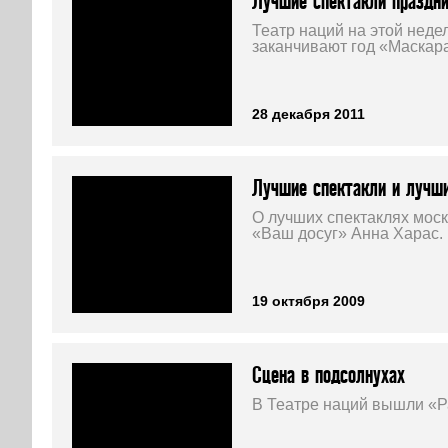
Лучшие спектакли праздни
Театр наций на этой неде
заканчивают год «Маскар
28 декабря 2011
Лучшие спектакли и лучш
О лучших спектаклях моск
«Ваш досуг» Анна Харас.
19 октября 2009
Сцена в подсолнухах
В Театре наций вышли «Р