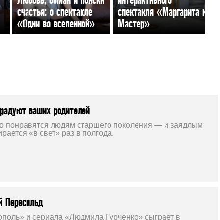
счастья: о спектакле
спектакля «Маргарита и
«Одни во вселенной»
Мастер»
орадуют ваших родителей
но понравятся людям старшего поколения — и заядлым
ирается «в свет» раз в полгода.
й Пересильд
ополь» и сериала «Людмила Гурченко» сыграет в