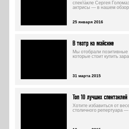
спектакле Сергея Голомаз
актрисы — в нашем обзор
25 января 2016
В театр на майские
Мы отобрали позитивные 
которые стоит купить зара
31 марта 2015
Топ 10 лучших спектаклей 
Хотите избавиться от вес
столичного репертуара —