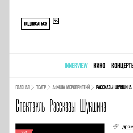
ПОДПИСАТЬСЯ
INNERVIEW
КИНО
КОНЦЕРТ
ГЛАВНАЯ
ТЕАТР
АФИША МЕРОПРИЯТИЙ
РАССКАЗЫ ШУКШИНА
Спектакль Рассказы Шукшина
дра
ХИТ