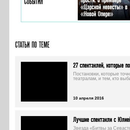
СОБЫТИЯ
«Царской невесты» в
«Новой Опере»
СТАТЬИ ПО ТЕМЕ
27 спектаклей, которые п
Постановки, которые точ
театралам, и тем, кто выб
10 апреля 2016
Лучшие спектакли с Юлие
Звезда «Битвы за Севаст