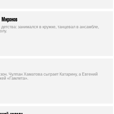
й Миронов
 детства: занимался в кружке, танцевал в ансамбле,
олу.
зон. Чулпан Хаматова сыграет Катарину, а Евгений
жей «Гамлета».