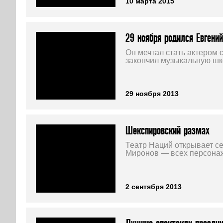
10 марта 2015
29 ноября родился Евгени
Он мечтал стать актером с
закончил музыкальную шк
29 ноября 2013
Шекспировский размах
Театр Наций открывает се
Миронов — всех персона
2 сентября 2013