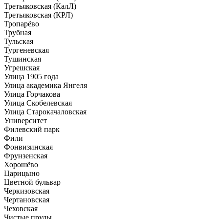
Третьяковская (КалЛ)
Третьяковская (КРЛ)
Тропарёво
Трубная
Тульская
Тургеневская
Тушинская
Угрешская
Улица 1905 года
Улица академика Янгеля
Улица Горчакова
Улица Скобелевская
Улица Старокачаловская
Университет
Филевский парк
Фили
Фонвизинская
Фрунзенская
Хорошёво
Царицыно
Цветной бульвар
Черкизовская
Чертановская
Чеховская
Чистые пруды