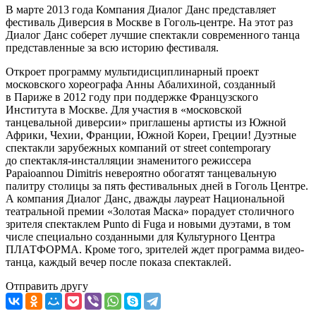
В марте 2013 года Компания Диалог Данс представляет
фестиваль Диверсия в Москве в Гоголь-центре. На этот раз
Диалог Данс соберет лучшие спектакли современного танца
представленные за всю историю фестиваля.
Откроет программу мультидисциплинарный проект
московского хореографа Анны Абалихиной, созданный
в Париже в 2012 году при поддержке Французского
Института в Москве. Для участия в «московской
танцевальной диверсии» приглашены артисты из Южной
Африки, Чехии, Франции, Южной Кореи, Греции! Дуэтные
спектакли зарубежных компаний от street contemporary
до спектакля-инсталляции знаменитого режиссера
Papaioannou Dimitris невероятно обогатят танцевальную
палитру столицы за пять фестивальных дней в Гоголь Центре.
А компания Диалог Данс, дважды лауреат Национальной
театральной премии «Золотая Маска» порадует столичного
зрителя спектаклем Punto di Fuga и новыми дуэтами, в том
числе специально созданными для Культурного Центра
ПЛАТФОРМА. Кроме того, зрителей ждет программа видео-
танца, каждый вечер после показа спектаклей.
Отправить другу