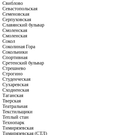
Свиблово
Севастопольская
Семеновская
Серпуховская
Славянский бульвар
Смоленская
Смоленская
Сокол
Соколиная Гора
Сокольники
Спортивная
Сретенский бульвар
Стрешнево
Строгино
Студенческая
Сухаревская
Сходненская
Таганская
Тверская
Театральная
Текстильщики
Теплый стан
Технопарк
Тимирязевская
Тимирязевская (СТЛ)