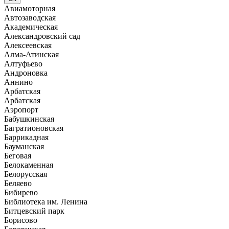
Авиамоторная
Автозаводская
Академическая
Александровский сад
Алексеевская
Алма-Атинская
Алтуфьево
Андроновка
Аннино
Арбатская
Арбатская
Аэропорт
Бабушкинская
Багратионовская
Баррикадная
Бауманская
Беговая
Белокаменная
Белорусская
Беляево
Бибирево
Библиотека им. Ленина
Битцевский парк
Борисово