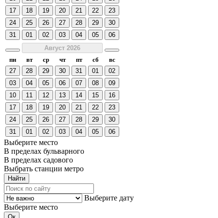
17
18
19
20
21
22
23
24
25
26
27
28
29
30
31
01
02
03
04
05
06
Август 2026
пн
вт
ср
чт
пт
сб
вс
27
28
29
30
31
01
02
03
04
05
06
07
08
09
10
11
12
13
14
15
16
17
18
19
20
21
22
23
24
25
26
27
28
29
30
31
01
02
03
04
05
06
Выберите место
В пределах бульварного
В пределах садового
Выбрать станции метро
Выберите дату
Выберите место