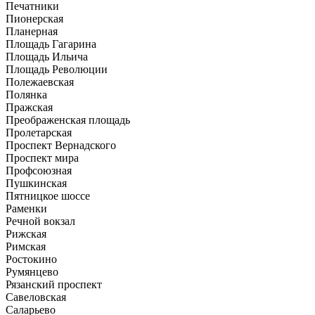
Печатники
Пионерская
Планерная
Площадь Гагарина
Площадь Ильича
Площадь Революции
Полежаевская
Полянка
Пражская
Преображенская площадь
Пролетарская
Проспект Вернадского
Проспект мира
Профсоюзная
Пушкинская
Пятницкое шоссе
Раменки
Речной вокзал
Рижская
Римская
Ростокино
Румянцево
Рязанский проспект
Савеловская
Саларьево