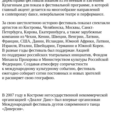
директорами фестиваля Иваном Естегнеевым и Евгением
Кулагиным для показа в фестивальной программе, в которой
главный акцент делается на многообразие направлений
в contemporary dance, невербальном театре и перформансе.
За свою шестилетнюю историю фестиваль показал спектакли
артистов из Костромы, Челябинска, Москвы, Санкт-
Петербурга, Кирова, Екатеринбурга, а также зарубежные
компании из Чехии, Кении, Швеции, Венгрии, Латвии,
Франции, США, Дании, Исландии, Южной Африки, Латвии,
Израиля, Италии, Швейцарии, Германии и Южной Кореи.
В разные годы фестиваль был поддержан Акцией
по поддержке российских театральных инициатив, Фондом
Михаила Прохорова и Министерством культуры Российской
Федерации. Создавая атмосферу сопричастности
к международному культурному событию, фестиваль
ежегодно собирает сотни постоянных и новых зрителей
и расширяет свою географию.
В 2007 году в Костроме негосударственной некоммерческой
организацией «Диалог Данс» был впервые организован
Международный фестиваль дуэтов современного танца
«Диверсия».