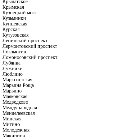
Крылатское
Крымская
Кузнецкий мост
Кузьминки
Кунцевская
Курская
Кутузовская
Ленинский проспект
Лермонтовский проспект
Локомотив
Ломоносовский проспект
Лубянка
Лужники
Люблино
Марксистская
Марьина Роща
Марьино
Маяковская
Медведково
Международная
Менделеевская
Минская
Митино
Молодежная
Мякинино