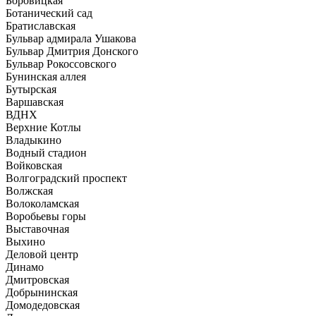
Боровицкая
Ботанический сад
Братиславская
Бульвар адмирала Ушакова
Бульвар Дмитрия Донского
Бульвар Рокоссовского
Бунинская аллея
Бутырская
Варшавская
ВДНХ
Верхние Котлы
Владыкино
Водный стадион
Войковская
Волгоградский проспект
Волжская
Волоколамская
Воробьевы горы
Выставочная
Выхино
Деловой центр
Динамо
Дмитровская
Добрынинская
Домодедовская