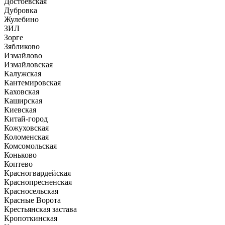
Достоевская
Дубровка
Жулебино
ЗИЛ
Зорге
Зябликово
Измайлово
Измайловская
Калужская
Кантемировская
Каховская
Каширская
Киевская
Китай-город
Кожуховская
Коломенская
Комсомольская
Коньково
Коптево
Красногвардейская
Краснопресненская
Красносельская
Красные Ворота
Крестьянская застава
Кропоткинская