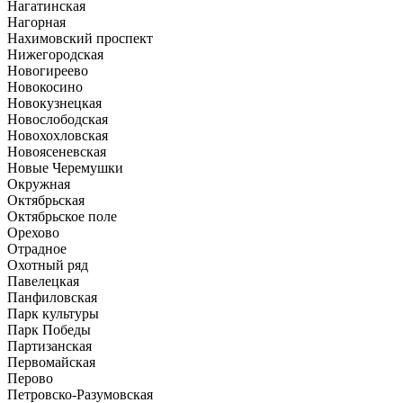
Нагатинская
Нагорная
Нахимовский проспект
Нижегородская
Новогиреево
Новокосино
Новокузнецкая
Новослободская
Новохохловская
Новоясеневская
Новые Черемушки
Окружная
Октябрьская
Октябрьское поле
Орехово
Отрадное
Охотный ряд
Павелецкая
Панфиловская
Парк культуры
Парк Победы
Партизанская
Первомайская
Перово
Петровско-Разумовская