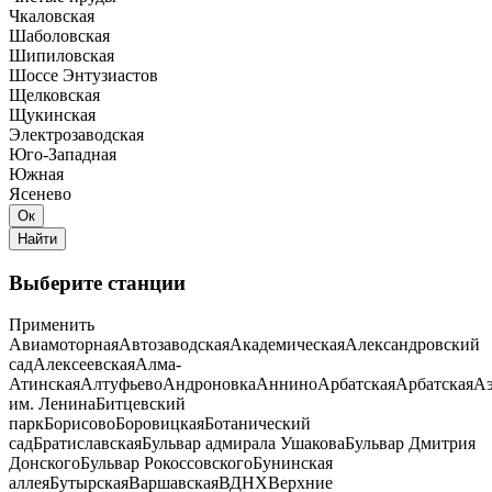
Чкаловская
Шаболовская
Шипиловская
Шоссе Энтузиастов
Щелковская
Щукинская
Электрозаводская
Юго-Западная
Южная
Ясенево
Выберите станции
Применить
Авиамоторная
Автозаводская
Академическая
Александровский
сад
Алексеевская
Алма-
Атинская
Алтуфьево
Андроновка
Аннино
Арбатская
Арбатская
Аэ
им. Ленина
Битцевский
парк
Борисово
Боровицкая
Ботанический
сад
Братиславская
Бульвар адмирала Ушакова
Бульвар Дмитрия
Донского
Бульвар Рокоссовского
Бунинская
аллея
Бутырская
Варшавская
ВДНХ
Верхние