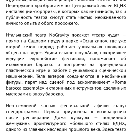
Перетрухина «разбросает» по Центральной аллее ВДНХ
инсталляции-сюрпризы, в которых как интимность, так и
публичность театра смогут стать частью неожиданного
личного опыта любого прохожего.
Итальянский театр NoGravity покажет «театр чуда» —
прямо на Садовом пруду в парке «Останкино», где уже
второй сезон подряд работает уникальная площадка
«Сцена на воде». Удивительное шоу «Aria», покорившее
ведущие европейские фестивали, напоминает об
итальянском барокко и построено на причудливой
пластической игре и работе с уникальной сценической
машинерией. Тела актеров соединяются в необычные
фигуры, парят над сценой под аккомпанемент «Roma
barocca essemble» и старинных инструментов, сделанных
мастерами в эпоху барокко.
Неотъемлемой частью фестивальной афиши станут
спецпрограммы. Первая приурочена к возвращению
после реставрации Дома культуры — подлинной
жемчужины архитектурного «большого стиля» ВДНХ,
одного из главных наследий прошлого века. Здесь театр