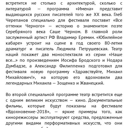
встретится не столько с архитектурой, сколько с
литературой — программа «Имена» представит
выдающихся русских писателей того же ХХ века. Глеб
Черепанов специально для фестиваля поставит «Все
оттенки Черного» — историю о знаменитом поэте
Серебряного века Саше Черном. В главной роли
заслуженный артист РФ Владимир Еремин. «Юбилейное
кабаре» устроит на сцене в год своего 80-летия
драматург и писатель Людмила Петрушевская. Театр
наций покажет два моноспектакля из серии «Наше
все...» по произведениям Иосифа Бродского и Нодара
Думбадзе, а Александр Филиппенко подготовил для
фестиваля новую программу «Здравствуйте, Михаил
Михайлович!», на которую его вдохновили два
легендарных Михаила — Зощенко и Жванецкий.
Во второй специальной программе театр встретится еще
с одним великим искусством — кино. Документальные
фильмы, которые будут показаны на фестивале
«Вдохновение-2018», — яркие примеры того, как
кинорежиссеры эксплуатируют средства, предложенные
другими видами перформативных искусств, что они