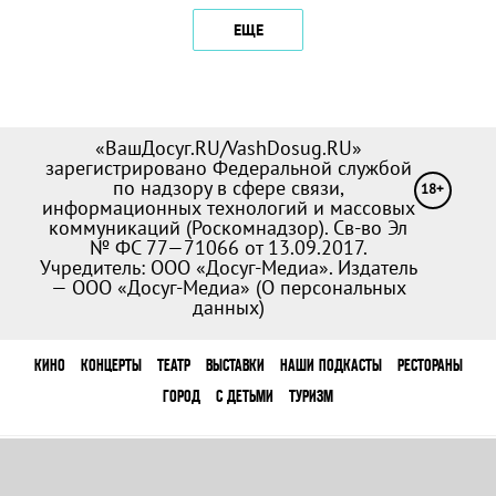
ЕЩЕ
«ВашДосуг.RU/VashDosug.RU»
зарегистрировано Федеральной службой
по надзору в сфере связи,
18+
информационных технологий и массовых
коммуникаций (Роскомнадзор). Св-во Эл
№ ФС 77—71066 от 13.09.2017.
Учредитель: ООО «Досуг-Медиа». Издатель
— ООО «Досуг-Медиа» (
О персональных
данных
)
КИНО
КОНЦЕРТЫ
ТЕАТР
ВЫСТАВКИ
НАШИ ПОДКАСТЫ
РЕСТОРАНЫ
ГОРОД
С ДЕТЬМИ
ТУРИЗМ
Команда
Реклама на сайте
Партнеры
Пользовательское соглашение
Полная
версия сайта