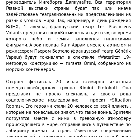
руководитель Ингеборга Дапкунайте. Вся территория
Главной выставки страны будет так или иначе
задействована театрализованными представлениями из
разных уголков мира. Так, например, в день рождения
ВДНХ, 1 августа, французский театр Les Plasticiens
Volants представит шоу «Космическая одиссея», во время
которого небо и земля заполнятся гигантскими
фигурами. А рок-певица Кати Аврам вместе с артистом и
режиссером Пьером Бертело (французский театр Générik
Vapeur) будут «оживлять» в спектакле «Waterlitz» 19-
метровую конструкцию — гиганта Omni, собранного из
морских контейнеров.
Откроет фестиваль 20 июля всемирно известная
немецко-швейцарская группа Rimini Protokoll. Она
представит не просто спектакль, а своего рода
социологическое исследование — проект «Situation
Rooms». Его героями стали 20 человек со всей планеты,
которые не понаслышке знают, что такое война. Зрители
погрузятся вместе с ними в тревожную атмосферу
происходящего в мире, отправившись в путешествие по
лабиринту комнат и стран. Известный современный
художник, обладательница двух «Золотых масок» Ксения