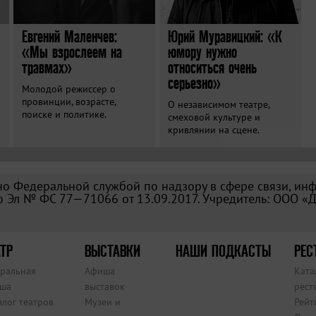
Евгений Маленчев:
Юрий Муравицкий: «К
«Мы взрослеем на
юмору нужно
травмах»
относиться очень
серьезно»
Молодой режиссер о
провинции, возрасте,
О независимом театре,
поиске и политике.
смеховой культуре и
кривлянии на сцене.
о Федеральной службой по надзору в сфере связи, ин
 Эл № ФС 77—71066 от 13.09.2017. Учредитель: ООО «
ТР
ВЫСТАВКИ
НАШИ ПОДКАСТЫ
РЕС
тральная
Афиша
Ката
ша
выставок
рест
алог театров
Музеи и
Рейт