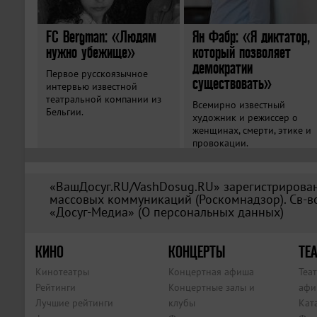
FC Bergman: «Людям
Ян Фабр: «Я диктатор,
нужно убежище»
который позволяет
демократии
Первое русскоязычное
существовать»
интервью известной
театральной компании из
Всемирно известный
Бельгии.
художник и режиссер о
женщинах, смерти, этике и
провокации.
«ВашДосуг.RU/VashDosug.RU» зарегистрирован
массовых коммуникаций (Роскомнадзор). Св-во
«Досуг-Медиа» (
О персональных данных
)
КИНО
КОНЦЕРТЫ
ТЕА
Кинотеатры
Концертная афиша
Теа
Рейтинги
Концертные залы и
афи
Лучшие рейтинги
клубы
Кат