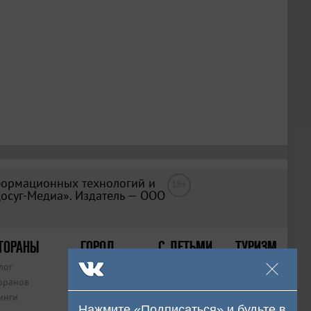
формационных технологий и
18+
Досуг-Медиа». Издатель — ООО
ТОРАНЫ
ГОРОД
С ДЕТЬМИ
ТУРИЗМ
лог
Места
Афиша
Статьи
оранов
Рейтинги
Места
инги
Статьи
Статьи
Нажмите «Подписаться» и будьте в