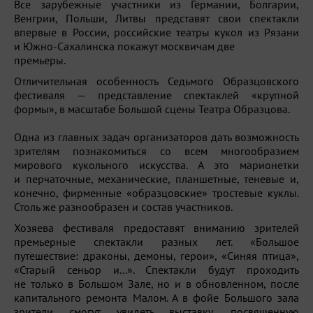
Все зарубежные участники из Германии, Болгарии,
Венгрии, Польши, Литвы представят свои спектакли
впервые в России, российские театры кукол из Рязани
и Южно-Сахалинска покажут москвичам две
премьеры.
Отличительная особенность Седьмого Образцовского
фестиваля — представление спектаклей «крупной
формы», в масштабе Большой сцены Театра Образцова.
Одна из главных задач организаторов дать возможность
зрителям познакомиться со всем многообразием
мирового кукольного искусства. А это марионетки
и перчаточные, механические, планшетные, теневые и,
конечно, фирменные «образцовские» тростевые куклы.
Столь же разнообразен и состав участников.
Хозяева фестиваля предоставят вниманию зрителей
премьерные спектакли разных лет. «Большое
путешествие: драконы, демоны, герои», «Синяя птица»,
«Старый сеньор и...». Спектакли будут проходить
не только в Большом Зале, но и в обновленном, после
капитального ремонта Малом. А в фойе Большого зала
зрители смогут увидеть выставку, посвященную