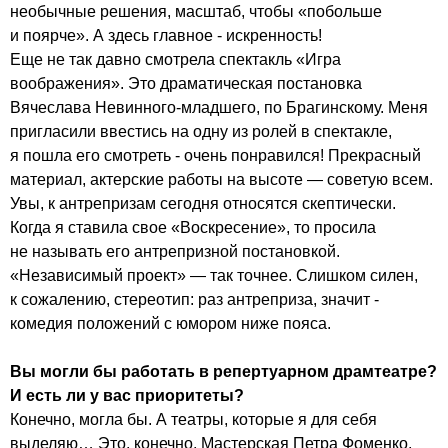
необычные решения, масштаб, чтобы «побольше
и поярче». А здесь главное - искренность!
Еще не так давно смотрела спектакль «Игра
воображения». Это драматическая постановка
Вячеслава Невинного-младшего, по Брагинскому. Меня
пригласили ввестись на одну из ролей в спектакле,
я пошла его смотреть - очень понравился! Прекрасный
материал, актерские работы на высоте — советую всем.
Увы, к антрепризам сегодня относятся скептически.
Когда я ставила свое «Воскресение», то просила
не называть его антрепризной постановкой.
«Независимый проект» — так точнее. Слишком силен,
к сожалению, стереотип: раз антреприза, значит -
комедия положений с юмором ниже пояса.
Вы могли бы работать в репертуарном драмтеатре?
И есть ли у вас приоритеты?
Конечно, могла бы. А театры, которые я для себя
выделяю… Это, конечно, Мастерская Петра Фоменко,