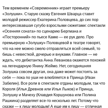
Тем временем «Современник» играет премьеру
«Золушки». Старую сказку Евгения Шварца ставит
молодой режиссер Екатерина Половцева, до сих пор
интересовавшая сугубо взрослыми сюжетами: спектакли
«Осенняя соната» по сценарию Бергмана и
«Посторонний» по пьесе Камю — ее рук дело. Про
премьерную «Золушку» Половцевой в театре говорят,
что на нее можно смело отправляться всей семьей, то
бишь с невесткой, дочерью и внуками. Главное — не
ждать, что дебютантка Анна Леванова окажется похожей
на легендарную Янину Жеймо. Нет, сегодняшняя
Золушка совсем другая, она даже может постоять за
себя — пока по уши не влюбляется в Принца (Иван
Забелин). Все роли в спектакле отданы молодым, так что
Короля (Илья Древнов или Илья Лыков) и Принца,
Золушку и Мачеху (Клавдия Коршунова или Полина
Рашкина) разделяет все-то несколько лет. Потому что
сказки — к лицу молодым! А еще им к лицу — отличная