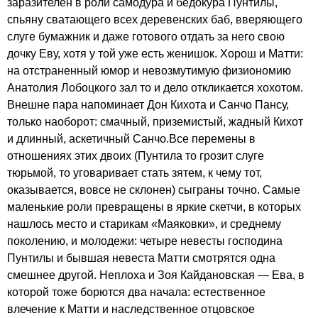
заразителен в роли самодура и бедокура Пунтилы,
спьяну сватающего всех деревенских баб, вверяющего
слуге бумажник и даже готового отдать за него свою
дочку Еву, хотя у той уже есть женишок. Хорош и Матти:
на отстраненный юмор и невозмутимую физиономию
Анатолия Лобоцкого зал то и дело откликается хохотом.
Внешне пара напоминает Дон Кихота и Санчо Пансу,
только наоборот: смачный, приземистый, жадный Кихот
и длинный, аскетичный Санчо.Все перемены в
отношениях этих двоих (Пунтила то грозит слуге
тюрьмой, то уговаривает стать зятем, к чему тот,
оказывается, вовсе не склонен) сыграны точно. Самые
маленькие роли превращены в яркие скетчи, в которых
нашлось место и старикам «Маяковки», и среднему
поколению, и молодежи: четыре невесты господина
Пунтилы и бывшая невеста Матти смотрятся одна
смешнее другой. Неплоха и Зоя Кайдановская — Ева, в
которой тоже борются два начала: естественное
влечение к Матти и наследственное отцовское