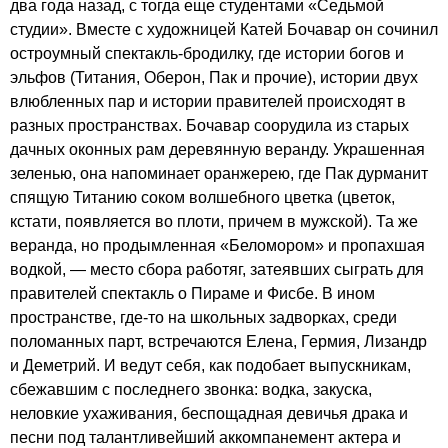
два года назад, с тогда еще студентами «Седьмой
студии». Вместе с художницей Катей Бочавар он сочинил
остроумный спектакль-бродилку, где истории богов и
эльфов (Титания, Оберон, Пак и прочие), истории двух
влюбленных пар и истории правителей происходят в
разных пространствах. Бочавар соорудила из старых
дачных оконных рам деревянную веранду. Украшенная
зеленью, она напоминает оранжерею, где Пак дурманит
спящую Титанию соком волшебного цветка (цветок,
кстати, появляется во плоти, причем в мужской). Та же
веранда, но продымленная «Беломором» и пропахшая
водкой, — место сбора работяг, затеявших сыграть для
правителей спектакль о Пираме и Фисбе. В ином
пространстве, где-то на школьных задворках, среди
поломанных парт, встречаются Елена, Гермия, Лизандр
и Деметрий. И ведут себя, как подобает выпускникам,
сбежавшим с последнего звонка: водка, закуска,
неловкие ухаживания, беспощадная девичья драка и
песни под талантливейший аккомпанемент актера и