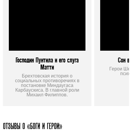
Господин Пунтила и его слуга
Сон в
Матти
Герои Шек
псих
Брехтовская история о
социальных противоречиях в
постановке Миндаугаса
Карбаускиса. В главной роли
Михаил Филиппов.
ОТЗЫВЫ О «БОГИ И ГЕРОИ»