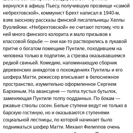
вернулся в афишу. Пьесу, получившую прозвище «самой
небрехтовской», коммунист Брехт написал в 1940-м,
взяв заоснову рассказы финской писательницы Хеллы
Вуолийоки. «Небрехтовской» ее считают потому, что в
ней много финского колорита и мало призывов к
классовой борьбе — они как-то растворились в лукавой
притче о богатом помещике Пунтиле, походившем на
человека только в подпитии, а стрезва оказывавшемся
редкой свиньей. Комедию, напоминающую сборник
деревенских анекдотов о похождениях Пунтилы и его
шофера Матти, режиссер вписывает в белоснежное
пространство, изумительно оформленное Сергеем
Бархиным. На авансцене — толпа пустых бутылок,
заменяющая Пунтиле толпу подданных. По бокам —
ржавые стволы сосен. Белые ступени ведут не только в
барскую гостиную, но и оказываются ступенями
социальной лестницы, по которой начинает было
подниматься шофер Матти. Михаил Филиппов очень