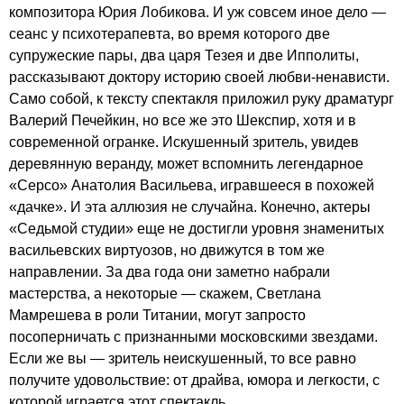
композитора Юрия Лобикова. И уж совсем иное дело —
сеанс у психотерапевта, во время которого две
супружеские пары, два царя Тезея и две Ипполиты,
рассказывают доктору историю своей любви-ненависти.
Само собой, к тексту спектакля приложил руку драматург
Валерий Печейкин, но все же это Шекспир, хотя и в
современной огранке. Искушенный зритель, увидев
деревянную веранду, может вспомнить легендарное
«Серсо» Анатолия Васильева, игравшееся в похожей
«дачке». И эта аллюзия не случайна. Конечно, актеры
«Седьмой студии» еще не достигли уровня знаменитых
васильевских виртуозов, но движутся в том же
направлении. За два года они заметно набрали
мастерства, а некоторые — скажем, Светлана
Мамрешева в роли Титании, могут запросто
посоперничать с признанными московскими звездами.
Если же вы — зритель неискушенный, то все равно
получите удовольствие: от драйва, юмора и легкости, с
которой играется этот спектакль.