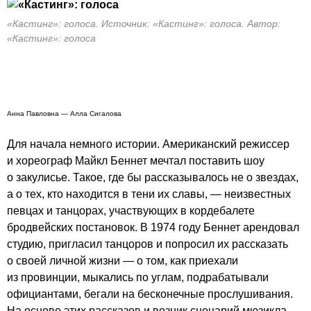
«Кастинг»: голоса. Источник: «Кастинг»: голоса. Автор:
«Кастинг»: голоса
Анна Павловна — Алла Сигалова
Для начала немного истории. Американский режиссер
и хореограф Майкл Беннет мечтал поставить шоу
о закулисье. Такое, где бы рассказывалось не о звездах,
а о тех, кто находится в тени их славы, — неизвестных
певцах и танцорах, участвующих в кордебалете
бродвейских постановок. В 1974 году Беннет арендовал
студию, пригласил танцоров и попросил их рассказать
о своей личной жизни — о том, как приехали
из провинции, мыкались по углам, подрабатывали
официантами, бегали на бесконечные прослушивания.
На основе этих рассказов и возник сценарий мюзикла.