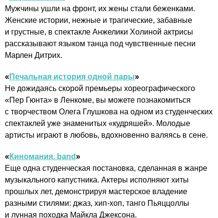
Мужчины ушли на фронт, их жены стали беженками.
Женские истории, нежные и трагические, забавные
и грустные, в спектакле Анжелики Холиной актрисы
рассказывают языком танца под чувственные песни
Марлен Дитрих.
«
Печальная история одной пары
»
Не дожидаясь скорой премьеры хореографического
«Пер Гюнта» в Ленкоме, вы можете познакомиться
с творчеством Олега Глушкова на одном из студенческих
спектаклей уже знаменитых «кудряшей». Молодые
артисты играют в любовь, вдохновенно валяясь в сене.
«
Киномания. band
»
Еще одна студенческая постановка, сделанная в жанре
музыкального капустника. Актеры исполняют хиты
прошлых лет, демонстрируя мастерское владение
разными стилями: джаз, хип-хоп, танго Пьяццоллы
и лунная походка Майкла Джексона.