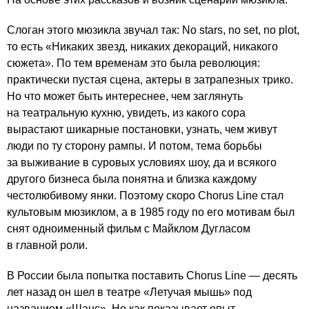
Слоган этого мюзикла звучал так: No stars, no set, no plot,
то есть «Никаких звезд, никаких декораций, никакого
сюжета». По тем временам это была революция:
практически пустая сцена, актеры в затрапезных трико.
Но что может быть интереснее, чем заглянуть
на театральную кухню, увидеть, из какого сора
вырастают шикарные постановки, узнать, чем живут
люди по ту сторону рампы. И потом, тема борьбы
за выживание в суровых условиях шоу, да и всякого
другого бизнеса была понятна и близка каждому
честолюбивому янки. Поэтому скоро Chorus Line стал
культовым мюзиклом, а в 1985 году по его мотивам был
снят одноименный фильм с Майклом Дугласом
в главной роли.
В России была попытка поставить Chorus Line — десять
лет назад он шел в театре «Летучая мышь» под
названием «Шанс». Но как показывает опыт,