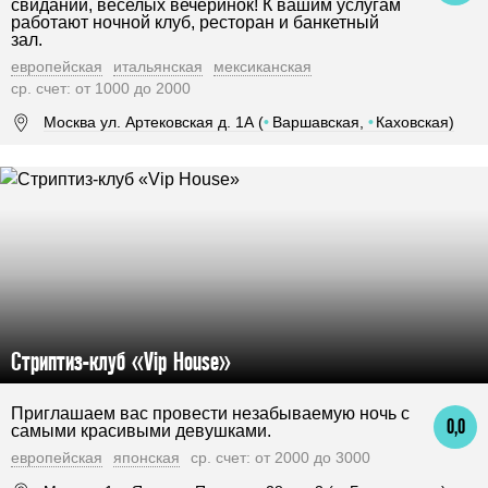
свиданий, веселых вечеринок! К вашим услугам
работают ночной клуб, ресторан и банкетный
зал.
европейская
итальянская
мексиканская
ср. счет: от 1000 до 2000
Москва ул. Артековская д. 1А (
•
Варшавская,
•
Каховская)
Стриптиз-клуб «Vip House»
Приглашаем вас провести незабываемую ночь с
0,0
самыми красивыми девушками.
европейская
японская
ср. счет: от 2000 до 3000