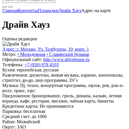
Главная
Концерты
Площадки
Драйв Хауз
Адрес на карте
Драйв Хауз
Оценка редакции
Адрес: г. Москва, Ул. Толбухина, 10, корп. 1
Метро:
•
Молодежная
•
Славянский бульвар
Официальный сайт:
http://www.drivehouse.ru
Телефоны:
+7 (926) 978 4103
Кухня: европейская, русская
Развлечения: дискотека, живая музыка, караоке, кинопоказы,
стриптиз, go-go, шоу-программы, DJ`s
Музыка: Dj, техно, концертная программа, лаунж, рок, рок-н-
ролл, транс, хаус
Предложения: бронирование, гриль, диваны, кальян, летняя
веранда, кафе, ресторан, магазин, чайная карта, банкеты
Кредитные карты: Не принимаются
Парковка: бесплатная
Средний счет: до 1000
Район: Можайский
Округ: ЗАО