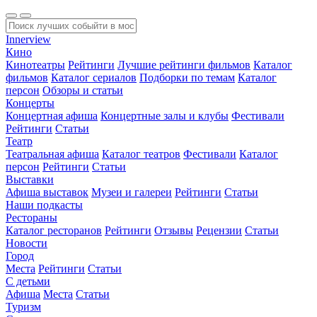
Innerview
Кино
Кинотеатры
Рейтинги
Лучшие рейтинги фильмов
Каталог
фильмов
Каталог сериалов
Подборки по темам
Каталог
персон
Обзоры и статьи
Концерты
Концертная афиша
Концертные залы и клубы
Фестивали
Рейтинги
Статьи
Театр
Театральная афиша
Каталог театров
Фестивали
Каталог
персон
Рейтинги
Статьи
Выставки
Афиша выставок
Музеи и галереи
Рейтинги
Статьи
Наши подкасты
Рестораны
Каталог ресторанов
Рейтинги
Отзывы
Рецензии
Статьи
Новости
Город
Места
Рейтинги
Статьи
С детьми
Афиша
Места
Статьи
Туризм