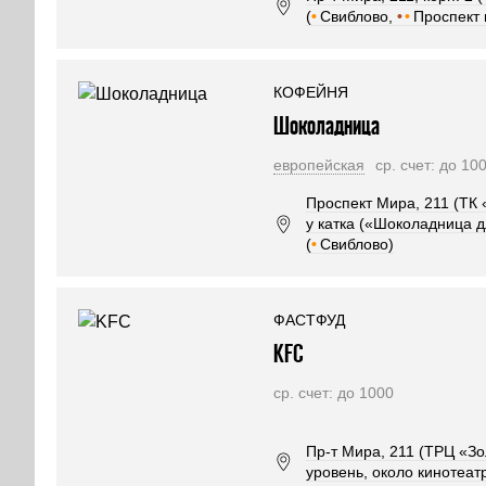
(
•
Свиблово,
•
•
Проспект 
КОФЕЙНЯ
Шоколадница
европейская
ср. счет: до 10
Проспект Мира, 211 (ТК 
у катка («Шоколадница д
(
•
Свиблово)
ФАСТФУД
KFC
ср. счет: до 1000
Пр-т Мира, 211 (ТРЦ «Зо
уровень, около кинотеатр