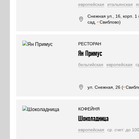
европейская
итальянская
я
Снежная ул., 16, корп. 1 
сад,
•
Свиблово)
РЕСТОРАН
Ян Примус
бельгийская
европейская
с
ул. Снежная, 26 (
•
Свибл
КОФЕЙНЯ
Шоколадница
европейская
ср. счет: до 10