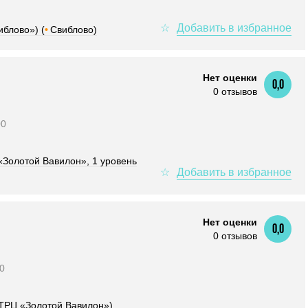
иблово») (
•
Свиблово)
Нет оценки
0,0
0 отзывов
00
«Золотой Вавилон», 1 уровень
Нет оценки
0,0
0 отзывов
00
 (ТРЦ «Золотой Вавилон»)