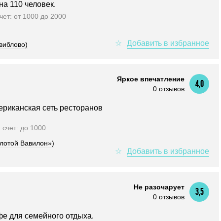
на 110 человек.
счет: от 1000 до 2000
виблово)
Яркое впечатление
4,0
0 отзывов
ериканская сеть ресторанов
. счет: до 1000
олотой Вавилон»)
Не разочарует
3,5
0 отзывов
фе для семейного отдыха.