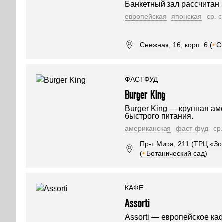
Банкетный зал рассчитан 
европейская
японская
ср. 
Снежная, 16, корп. 6 (
•
С
ФАСТФУД
Burger King
Burger King — крупная ам
быстрого питания.
американская
фаст-фуд
ср
Пр-т Мира, 211 (ТРЦ «З
(
•
Ботанический сад)
КАФЕ
Assorti
Assorti — европейское ка