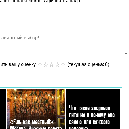
вание ненавязчивое. Официанта надо
вить вашу оценку
(текущая оценка: 8)
Что такое здоровое
питание и почему оно
«Ешь как местный»:
важно для каждого
Москва. Красные ворота
человека