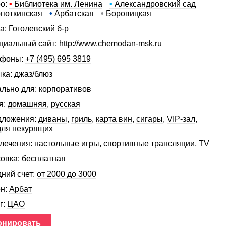
о:
•
Библиотека им. Ленина
•
Александровский сад
поткинская
•
Арбатская
•
Боровицкая
а:
Гоголевский б-р
иальный сайт:
http://www.chemodan-msk.ru
ефоны:
+7 (495) 695 3819
ка: джаз/блюз
льно для: корпоративов
я:
домашняя
,
русская
дложения:
диваны
,
гриль
,
карта вин
,
сигары
,
VIP-зал
,
для некурящих
лечения:
настольные игры
,
спортивные трансляции
,
TV
овка: бесплатная
ний счет:
от 2000 до 3000
н:
Арбат
г:
ЦАО
онировать