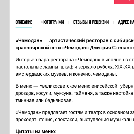
ОПИСАНИЕ
ФОТОГРАФИИ
ОТЗЫВЫ И РЕЦЕНЗИИ
АДРЕС НА
«Чемодан» — артистический ресторан с сибирско
красноярской сети «Чемодан» Дмитрия Степанов
Интерьер бара-ресторана «Чемодан» выполнен в сти
настольные лампы, шкаф и зеркало рубежа XIХ-ХХ в
амстердамских музеев, и конечно, чемоданы.
В меню — «великосветское меню енисейской губерни
дроздов, косули, муксуна, тайменя, а также настой
тминная или бадьяновая.
«Чемодан» предлагает гостям и театр: в основном з
проходят чтения, спектакли, выступления музыкальн
Цитаты из меню: