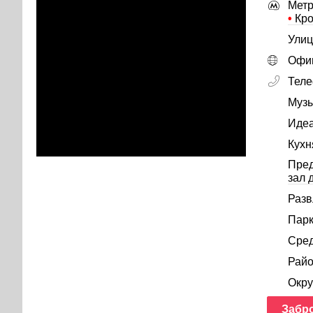
Метр
•
Кро
Улиц
Офиц
Тел
Музы
Идеа
Кухн
Пре
зал 
Разв
Парк
Сред
Райо
Окру
Забр