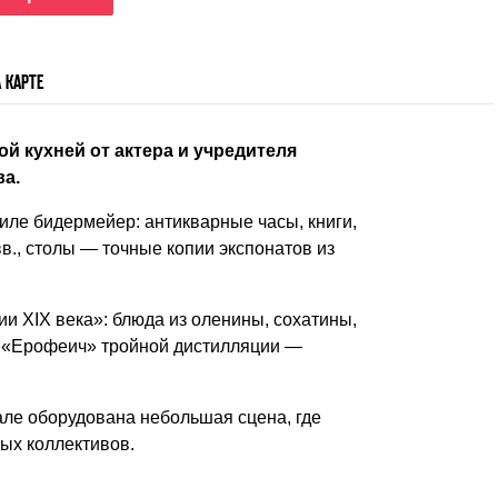
 КАРТЕ
й кухней от актера и учредителя
а.
ле бидермейер: антикварные часы, книги,
в., столы — точные копии экспонатов из
и ХIX века»: блюда из оленины, сохатины,
ка «Ерофеич» тройной дистилляции —
але оборудована небольшая сцена, где
ых коллективов.