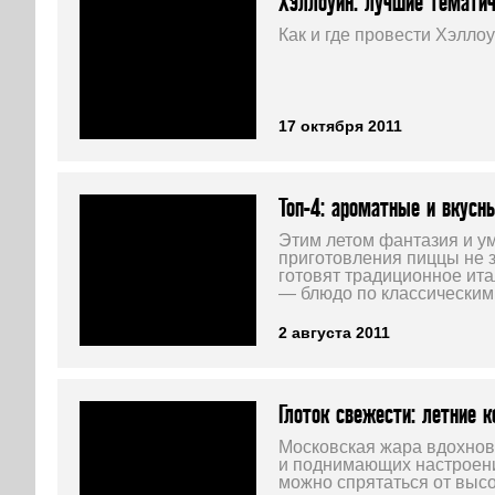
Хэллоуин: лучшие тематич
Как и где провести Хэлло
17 октября 2011
Топ-4: ароматные и вкусн
Этим летом фантазия и у
приготовления пиццы не з
готовят традиционное ит
— блюдо по классическим 
2 августа 2011
Глоток свежести: летние к
Московская жара вдохно
и поднимающих настроение
можно спрятаться от высо