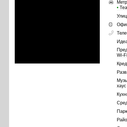
Метр
•
Теа
Улиц
Офиц
Тел
Идеа
Пре
Wi-F
Кред
Разв
Музы
хаус
Кухн
Сред
Парк
Райо