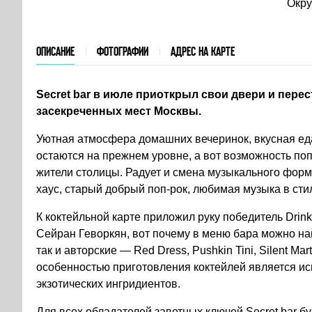
Окру
ОПИСАНИЕ
ФОТОГРАФИИ
АДРЕС НА КАРТЕ
Secret bar в июле приоткрыл свои двери и пере
засекреченных мест Москвы.
Уютная атмосфера домашних вечеринок, вкусная ед
остаются на прежнем уровне, а вот возможность по
жители столицы. Радует и смена музыкального форм
хаус, старый добрый поп-рок, любимая музыка в сти
К коктейльной карте приложил руку победитель Drinks 
Сейран Геворкян, вот почему в меню бара можно на
так и авторские — Red Dress, Pushkin Tini, Silent Mar
особенностью приготовления коктейлей является ис
экзотических ингридиентов.
Для всех обладателей заветных ключей Secret bar б