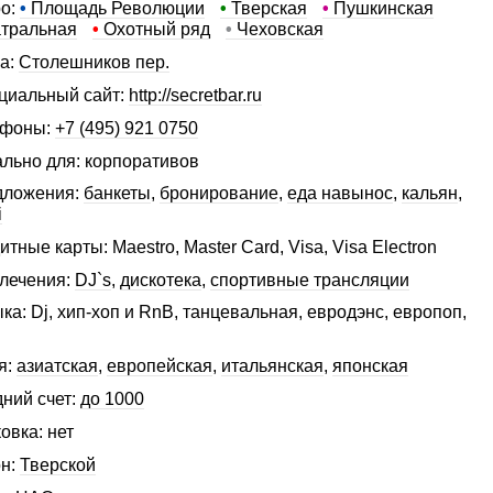
о:
•
Площадь Революции
•
Тверская
•
Пушкинская
тральная
•
Охотный ряд
•
Чеховская
а:
Столешников пер.
иальный сайт:
http://secretbar.ru
ефоны:
+7 (495) 921 0750
льно для: корпоративов
дложения:
банкеты
,
бронирование
,
еда навынос
,
кальян
,
i
итные карты: Maestro, Master Card, Visa, Visa Electron
лечения:
DJ`s
,
дискотека
,
спортивные трансляции
ка: Dj, хип-хоп и RnB, танцевальная, евродэнс, европоп,
я:
азиатская
,
европейская
,
итальянская
,
японская
ний счет:
до 1000
овка: нет
н:
Тверской