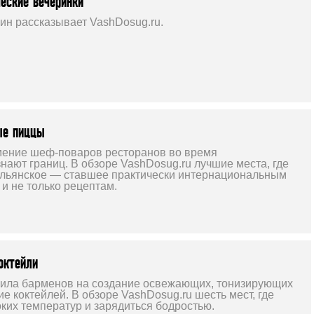
еские вечеринки
уин рассказывает VashDosug.ru.
ые пиццы
мение шеф-поваров ресторанов во время
нают границ. В обзоре VashDosug.ru лучшие места, где
альянское — ставшее практически интернациональным
и не только рецептам.
октейли
вила барменов на создание освежающих, тонизирующих
 коктейлей. В обзоре VashDosug.ru шесть мест, где
ких температур и зарядиться бодростью.