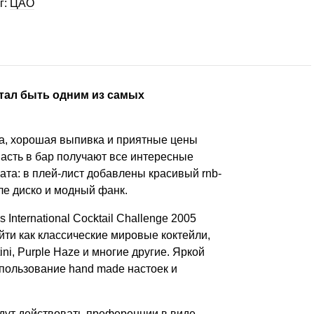
г:
ЦАО
стал быть одним из самых
а, хорошая выпивка и приятные цены
пасть в бар получают все интересные
ата: в плей-лист добавлены красивый rnb-
ле диско и модный фанк.
International Cocktail Challenge 2005
йти как классические мировые коктейли,
tini, Purple Haze и многие другие. Яркой
пользование hand made настоек и
удут действовать преференции в виде