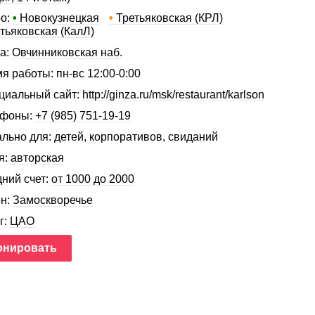
о:
•
Новокузнецкая
•
Третьяковская (КРЛ)
тьяковская (КалЛ)
а:
Овчинниковская наб.
я работы: пн-вс 12:00-0:00
иальный сайт:
http://ginza.ru/msk/restaurant/karlson
ефоны:
+7 (985) 751-19-19
льно для: детей, корпоративов, свиданий
я:
авторская
ний счет:
от 1000 до 2000
н:
Замоскворечье
г:
ЦАО
онировать