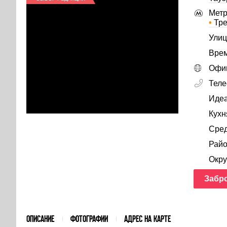
Метр
•
Тре
Улиц
Врем
Офиц
Тел
Идеа
Кухн
Сред
Райо
Окру
Забр
ОПИСАНИЕ
ФОТОГРАФИИ
АДРЕС НА КАРТЕ