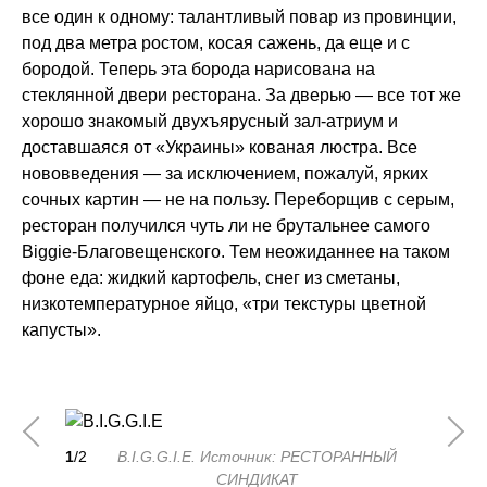
все один к одному: талантливый повар из провинции,
под два метра ростом, косая сажень, да еще и с
бородой. Теперь эта борода нарисована на
стеклянной двери ресторана. За дверью — все тот же
хорошо знакомый двухъярусный зал-атриум и
доставшаяся от «Украины» кованая люстра. Все
нововведения — за исключением, пожалуй, ярких
сочных картин — не на пользу. Переборщив с серым,
ресторан получился чуть ли не брутальнее самого
Biggie-Благовещенского. Тем неожиданнее на таком
фоне еда: жидкий картофель, снег из сметаны,
низкотемпературное яйцо, «три текстуры цветной
капусты».
1
/2
B.I.G.G.I.E. Источник: РЕСТОРАННЫЙ
СИНДИКАТ