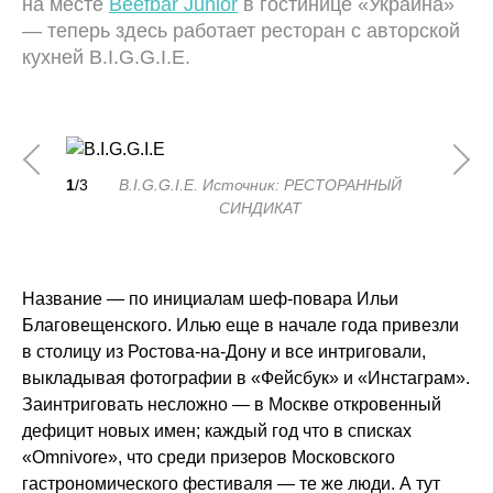
на месте
Beefbar Junior
в гостинице «Украина»
— теперь здесь работает ресторан с авторской
кухней B.I.G.G.I.E.
1
/3
B.I.G.G.I.E. Источник: РЕСТОРАННЫЙ
СИНДИКАТ
Название — по инициалам шеф-повара Ильи
Благовещенского. Илью еще в начале года привезли
в столицу из Ростова-на-Дону и все интриговали,
выкладывая фотографии в «Фейсбук» и «Инстаграм».
Заинтриговать несложно — в Москве откровенный
дефицит новых имен; каждый год что в списках
«Omnivore», что среди призеров Московского
гастрономического фестиваля — те же люди. А тут